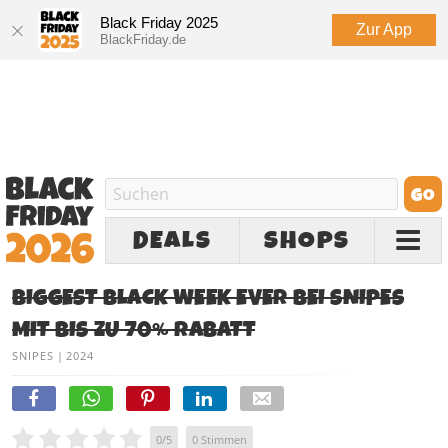
Black Friday 2025
Zur App
BlackFriday.de
DEALS
SHOPS
BIGGEST BLACK WEEK EVER BEI SNIPES
MIT BIS ZU 70% RABATT
SNIPES
|
2024
0
/
5
0
Stimmen