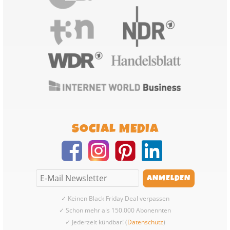
SOCIAL MEDIA
✓ Keinen Black Friday Deal verpassen
✓ Schon mehr als 150.000 Abonennten
✓ Jederzeit kündbar! (
Datenschutz
)