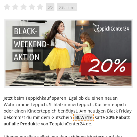
0
/
5
0
Stimmen
Jetzt beim Teppichkauf sparen! Egal ob du einen neuen
Wohnzimmerteppich, Schlafzimmerteppich, Küchenteppich
oder einen Kinderteppich benötigst. Am heutigen Black Friday
bekommst du mit dem Gutschein
BLWE19
satte
20% Rabatt
auf alle Produkte
von TeppichCenter24.de.
Überzeuge dich selbst von den schönen Mustern und der