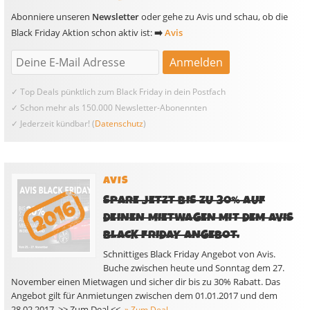
Abonniere unseren
Newsletter
oder gehe zu Avis und schau, ob die
Black Friday Aktion schon aktiv ist:
➡️
Avis
✓ Top Deals pünktlich zum Black Friday in dein Postfach
✓ Schon mehr als 150.000 Newsletter-Abonennten
✓ Jederzeit kündbar! (
Datenschutz
)
AVIS
SPARE JETZT BIS ZU 30% AUF
DEINEN MIETWAGEN MIT DEM AVIS
BLACK FRIDAY ANGEBOT.
Schnittiges Black Friday Angebot von Avis.
Buche zwischen heute und Sonntag dem 27.
November einen Mietwagen und sicher dir bis zu 30% Rabatt. Das
Angebot gilt für Anmietungen zwischen dem 01.01.2017 und dem
28.02.2017. >> Zum Deal <<
» Zum Deal