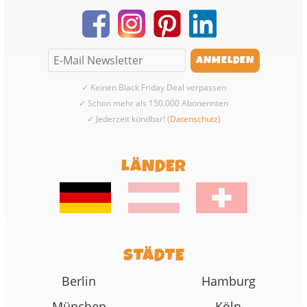
✓ Keinen Black Friday Deal verpassen
✓ Schon mehr als 150.000 Abonennten
✓ Jederzeit kündbar! (
Datenschutz
)
LÄNDER
STÄDTE
Berlin
Hamburg
München
Köln