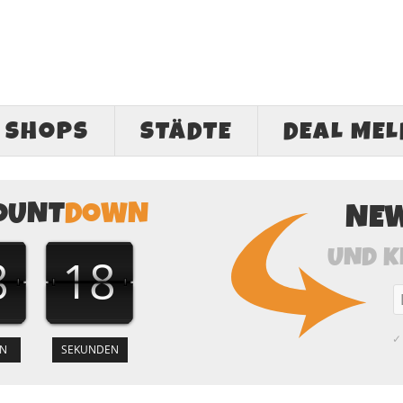
SHOPS
STÄDTE
DEAL ME
OUNT
DOWN
NE
UND K
8
17
✓ 