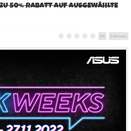
S ZU 50% RABATT AUF AUSGEWÄHLTE
0
/
5
0
Stimmen