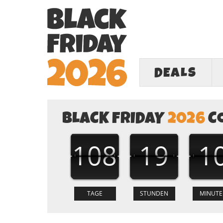
DEALS
BLACK FRIDAY
2026
C
108
19
1