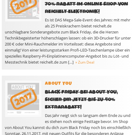
70% RABATT IM ONLINE SHOP VON
REICHELT ELEKTRONIK!
Es ist DAS Mega-Sale-Event des Jahres: mit mehr
als 25 Preiskrachern bietet reichelt.de
unschlagbare Sonderangebote zum Black Friday, die die Herzen
Technikbegeisterter höherschlagen lassen: ob ein 3D-Drucker für unter
200 € oder Mini-Rauchmelder im Vorteilsset: diese Angebote sind
einmalig! Von einer leistungsstarken Profi-LED-Taschenlampe über ein
spezielles Raspberry-Pi-Einplatinencomputer-Angebot bis zu Löt- und
Messtechnik bietet reichelt.de zum […]
» Zum Deal
ABOUT YOU
BLACK FRIDAY BEI ABOUT YOU,
SICHER DIR JETZT BIS ZU 40%
EXTRARABATT!
Das Jahr neigt sich so langsam dem Ende zu und
es stehen noch einige Festtage bevor. Im Shop
von About You kannst du dich zum Black Friday noch bis einschließlich
Sonntag, 26.11.2017, mit neuen Outfits für die besonderen Anlässe