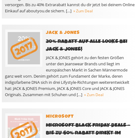
versorgen. Bis zu 40% Extrarabatt kannst du dir jetzt bei deinem Online
Einkauf auf aboutyou.de sichern. […]
» Zum Deal
JACK & JONES
20% RABATT AUF ALLE LOOKS BEI
JACK & JONES!
JACK & JONES gehört zu den festen Größen
unter den Jeanswear Brands und liegt im
europäischen Markt in Sachen Männermode
ganz weit vorn. Denim gehört zum Fundament der Marke, deren
indigofarbene DNA sich in drei Lifystyle-Richtungen weiterentwickelt
hat: JACK & JONES Premium, JACK & JONES Core und JACK & JONES
Originals. Zusammen mit Schuhen und […]
» Zum Deal
MICROSOFT
MICROSOFT BLACK FRIDAY DEALS –
BIS ZU 60% RABATT DIREKT IM