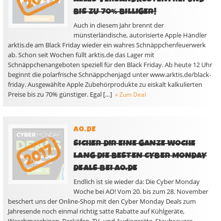
BIS ZU 70% BILLIGER!
Auch in diesem Jahr brennt der
münsterländische, autorisierte Apple Händler
arktis.de am Black Friday wieder ein wahres Schnäppchenfeuerwerk
ab. Schon seit Wochen füllt arktis.de das Lager mit
Schnäppchenangeboten speziell für den Black Friday. Ab heute 12 Uhr
beginnt die polarfrische Schnäppchenjagd unter www.arktis.de/black-
friday. Ausgewählte Apple Zubehörprodukte zu eiskalt kalkulierten
Preise bis zu 70% günstiger. Egal […]
» Zum Deal
AO.DE
SICHER DIR EINE GANZE WOCHE
LANG DIE BESTEN CYBER MONDAY
DEALS BEI AO.DE
Endlich ist sie wieder da: Die Cyber Monday
Woche bei AO! Vom 20. bis zum 28. November
beschert uns der Online-Shop mit den Cyber Monday Deals zum
Jahresende noch einmal richtig satte Rabatte auf Kühlgeräte,