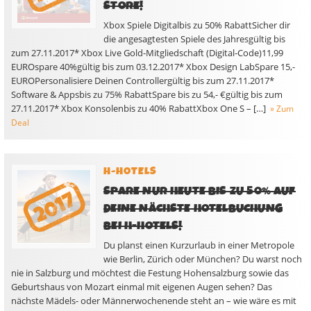
STORE!
Xbox Spiele Digitalbis zu 50% RabattSicher dir
die angesagtesten Spiele des Jahresgültig bis
zum 27.11.2017* Xbox Live Gold-Mitgliedschaft (Digital-Code)11,99
EUROspare 40%gültig bis zum 03.12.2017* Xbox Design LabSpare 15,-
EUROPersonalisiere Deinen Controllergültig bis zum 27.11.2017*
Software & Appsbis zu 75% RabattSpare bis zu 54,- €gültig bis zum
27.11.2017* Xbox Konsolenbis zu 40% RabattXbox One S – […]
» Zum
Deal
H-HOTELS
SPARE NUR HEUTE BIS ZU 50% AUF
DEINE NÄCHSTE HOTELBUCHUNG
BEI H-HOTELS!
Du planst einen Kurzurlaub in einer Metropole
wie Berlin, Zürich oder München? Du warst noch
nie in Salzburg und möchtest die Festung Hohensalzburg sowie das
Geburtshaus von Mozart einmal mit eigenen Augen sehen? Das
nächste Mädels- oder Männerwochenende steht an – wie wäre es mit