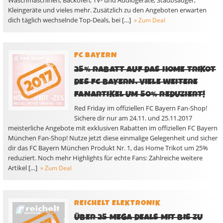
Waschmaschinen, Backöfen, TV- und Audiogeräte, Staubsauger,
Kleingeräte und vieles mehr. Zusätzlich zu den Angeboten erwarten
dich täglich wechselnde Top-Deals, bei […]
» Zum Deal
FC BAYERN
25% RABATT AUF DAS HOME TRIKOT
DES FC BAYERN. VIELE WEITERE
FANARTIKEL UM 50% REDUZIERT!
Red Friday im offiziellen FC Bayern Fan-Shop!
Sichere dir nur am 24.11. und 25.11.2017
meisterliche Angebote mit exklusiven Rabatten im offiziellen FC Bayern
München Fan-Shop! Nutze jetzt diese einmalige Gelegenheit und sicher
dir das FC Bayern München Produkt Nr. 1, das Home Trikot um 25%
reduziert. Noch mehr Highlights für echte Fans: Zahlreiche weitere
Artikel […]
» Zum Deal
REICHELT ELEKTRONIK
ÜBER 25 MEGA DEALS MIT BIS ZU