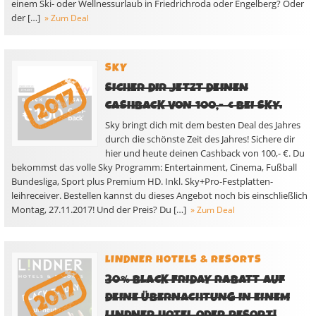
einem Ski- oder Wellnessurlaub in Friedrichroda oder Engelberg? Oder
der […]
» Zum Deal
SKY
SICHER DIR JETZT DEINEN
CASHBACK VON 100,- € BEI SKY.
Sky bringt dich mit dem besten Deal des Jahres
durch die schönste Zeit des Jahres! Sichere dir
hier und heute deinen Cashback von 100,- €. Du
bekommst das volle Sky Programm: Entertainment, Cinema, Fußball
Bundesliga, Sport plus Premium HD. Inkl. Sky+Pro-Festplatten-
leihreceiver. Bestellen kannst du dieses Angebot noch bis einschließlich
Montag, 27.11.2017! Und der Preis? Du […]
» Zum Deal
LINDNER HOTELS & RESORTS
30% BLACK FRIDAY RABATT AUF
DEINE ÜBERNACHTUNG IN EINEM
LINDNER HOTEL ODER RESORT!