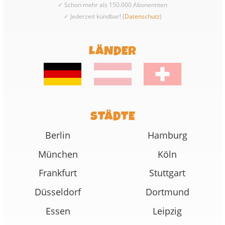
✓ Schon mehr als 150.000 Abonennten
✓ Jederzeit kündbar! (
Datenschutz
)
LÄNDER
STÄDTE
Berlin
Hamburg
München
Köln
Frankfurt
Stuttgart
Düsseldorf
Dortmund
Essen
Leipzig