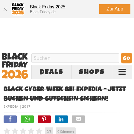
Black Friday 2025
Zur App
BlackFriday.de
DEALS
SHOPS
BLACK CYBER WEEK BEI EXPEDIA – JETZT
BUCHEN UND GUTSCHEIN SICHERN!
EXPEDIA
|
2017
0
/
5
0
Stimmen