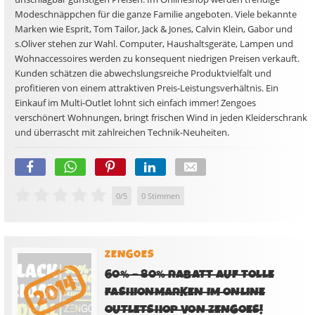
Modeschnäppchen für die ganze Familie angeboten. Viele bekannte
Marken wie Esprit, Tom Tailor, Jack & Jones, Calvin Klein, Gabor und
s.Oliver stehen zur Wahl. Computer, Haushaltsgeräte, Lampen und
Wohnaccessoires werden zu konsequent niedrigen Preisen verkauft.
Kunden schätzen die abwechslungsreiche Produktvielfalt und
profitieren von einem attraktiven Preis-Leistungsverhältnis. Ein
Einkauf im Multi-Outlet lohnt sich einfach immer! Zengoes
verschönert Wohnungen, bringt frischen Wind in jeden Kleiderschrank
und überrascht mit zahlreichen Technik-Neuheiten.
0
/
5
0
Stimmen
ZENGOES
60% – 80% RABATT AUF TOLLE
FASHIONMARKEN IM ONLINE
OUTLETSHOP VON ZENGOES!