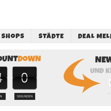
SHOPS
STÄDTE
DEAL ME
OUNT
DOWN
NE
UND K
4
0
✓ 