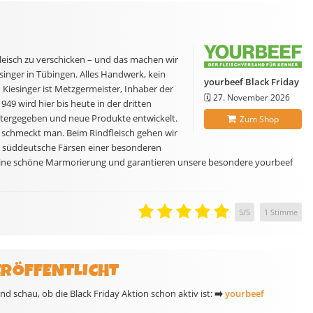
Fleisch zu verschicken – und das machen wir
singer in Tübingen. Alles Handwerk, kein
yourbeef Black Friday
Kiesinger ist Metzgermeister, Inhaber der
🗓️
27. November 2026
49 wird hier bis heute in der dritten
eitergegeben und neue Produkte entwickelt.
Zum Shop
 schmeckt man. Beim Rindfleisch gehen wir
r süddeutsche Färsen einer besonderen
n eine schöne Marmorierung und garantieren unsere besondere yourbeef
5
/
5
1
Stimme
ERÖFFENTLICHT
d schau, ob die Black Friday Aktion schon aktiv ist:
➡️
yourbeef