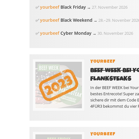
yourbeef
Black Friday
✅
→
27. November 2026
yourbeef
Black Weekend
✅
→
28.
–
29. Novenber 202
yourbeef
Cyber Monday
✅
→
30. November 2026
YOURBEEF
BEEF WEEK BEI Y
FLANKSTEAKS
In der BEEF WEEK bei Your
bestes Entrecote! Super z
sichere dir mit dem Code 
4FÜR3 bekommst du vier Fl
YOURBEEF