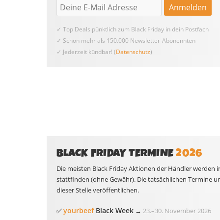
✓ Top Deals pünktlich zum Black Friday in dein Postfach
✓ Schon mehr als 150.000 Newsletter-Abonennten
✓ Jederzeit kündbar! (
Datenschutz
)
BLACK FRIDAY TERMINE
2026
Die meisten Black Friday Aktionen der Händler werden i
stattfinden (ohne Gewähr). Die tatsächlichen Termine u
dieser Stelle veröffentlichen.
yourbeef
Black Week
✅
→
23.
–
30. November 2026