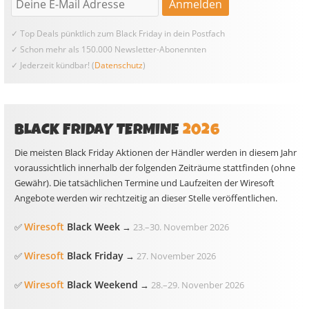
✓ Top Deals pünktlich zum Black Friday in dein Postfach
✓ Schon mehr als 150.000 Newsletter-Abonennten
✓ Jederzeit kündbar! (
Datenschutz
)
BLACK FRIDAY TERMINE
2026
Die meisten Black Friday Aktionen der Händler werden in diesem Jahr
voraussichtlich innerhalb der folgenden Zeiträume stattfinden (ohne
Gewähr). Die tatsächlichen Termine und Laufzeiten der Wiresoft
Angebote werden wir rechtzeitig an dieser Stelle veröffentlichen.
Wiresoft
Black Week
✅
→
23.
–
30. November 2026
Wiresoft
Black Friday
✅
→
27. November 2026
Wiresoft
Black Weekend
✅
→
28.
–
29. Novenber 2026