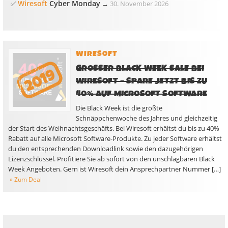
Wiresoft
Cyber Monday
✅
→
30. November 2026
WIRESOFT
GROSSER BLACK WEEK SALE BEI W
IRESOFT – SPARE JETZT BIS ZU 4
0% AUF MICROSOFT SOFTWARE
Die Black Week ist die größte
Schnäppchenwoche des Jahres und gleichzeitig
der Start des Weihnachtsgeschäfts. Bei Wiresoft erhältst du bis zu 40%
Rabatt auf alle Microsoft Software-Produkte. Zu jeder Software erhältst
du den entsprechenden Downloadlink sowie den dazugehörigen
Lizenzschlüssel. Profitiere Sie ab sofort von den unschlagbaren Black
Week Angeboten. Gern ist Wiresoft dein Ansprechpartner Nummer […]
» Zum Deal