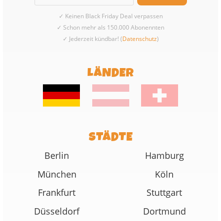
✓ Keinen Black Friday Deal verpassen
✓ Schon mehr als 150.000 Abonennten
✓ Jederzeit kündbar! (
Datenschutz
)
LÄNDER
STÄDTE
Berlin
Hamburg
München
Köln
Frankfurt
Stuttgart
Düsseldorf
Dortmund