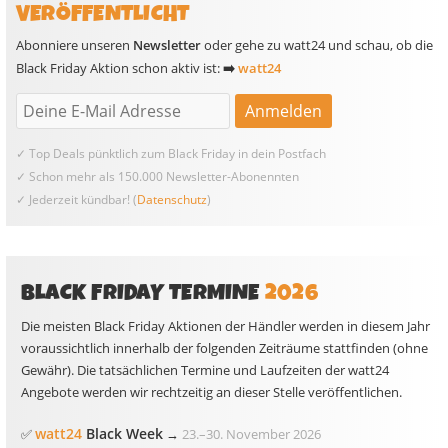
VERÖFFENTLICHT
Abonniere unseren
Newsletter
oder gehe zu watt24 und schau, ob die
Black Friday Aktion schon aktiv ist:
➡️
watt24
✓ Top Deals pünktlich zum Black Friday in dein Postfach
✓ Schon mehr als 150.000 Newsletter-Abonennten
✓ Jederzeit kündbar! (
Datenschutz
)
BLACK FRIDAY TERMINE
2026
Die meisten Black Friday Aktionen der Händler werden in diesem Jahr
voraussichtlich innerhalb der folgenden Zeiträume stattfinden (ohne
Gewähr). Die tatsächlichen Termine und Laufzeiten der watt24
Angebote werden wir rechtzeitig an dieser Stelle veröffentlichen.
watt24
Black Week
✅
→
23.
–
30. November 2026