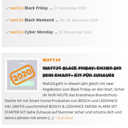
watt24
Black Friday
✅
→
27. November 2026
watt24
Black Weekend
✅
→
28.
–
29. Novenber 2026
watt24
Cyber Monday
✅
→
30. November 2026
WATT24
WATT24 BLACK FRIDAY: SICHER DIR
DEIN SMART+ KIT FÜR ZUHAUSE
Watt24 geht in diesem Jahr gleich mit zwei
Angeboten zum Black Friday an den Start. Sicher
dir NUR HEUTE das brandneue Brandschutz-
Starter Kit mit Smart Home Produkten von BOSCH und LEDVANCE
inkl. GRATIS Leuchtmittel! BOSCH & LEDVANCE SMOKE ALARM SET
STARTER KIT Gehe Zuhause auf Nummer sicher und schütze dich und
deine Liebsten mit einem […]
» Zum Deal