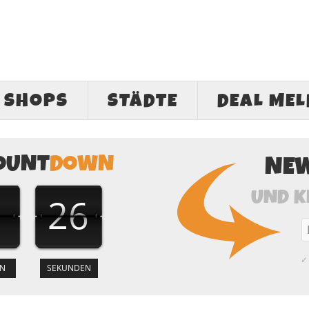
SHOPS
STÄDTE
DEAL ME
OUNT
DOWN
NE
UND K
1
25
✓ 