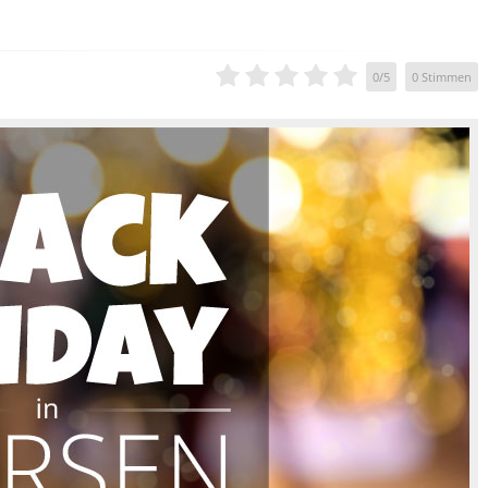
0
/
5
0
Stimmen