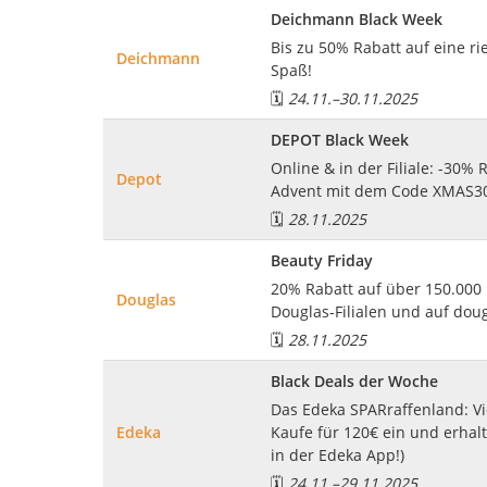
Deichmann Black Week
Bis zu 50% Rabatt auf eine r
Deichmann
Spaß!
🗓️
24.11.
–
30.11.2025
DEPOT Black Week
Online & in der Filiale: -30%
Depot
Advent mit dem Code XMAS3
🗓️
28.11.2025
Beauty Friday
20% Rabatt auf über 150.000 P
Douglas
Douglas-Filialen und auf doug
🗓️
28.11.2025
Black Deals der Woche
Das Edeka SPARraffenland: V
Edeka
Kaufe für 120€ ein und erhal
in der Edeka App!)
🗓️
24.11.
–
29.11.2025