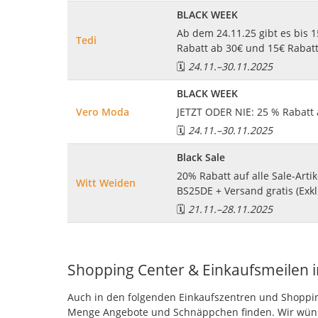
BLACK WEEK
Ab dem 24.11.25 gibt es bis 1
Tedi
Rabatt ab 30€ und 15€ Rabatt
🗓️
24.11.
–
30.11.2025
BLACK WEEK
Vero Moda
JETZT ODER NIE: 25 % Rabatt 
🗓️
24.11.
–
30.11.2025
Black Sale
20% Rabatt auf alle Sale-Arti
Witt Weiden
BS25DE + Versand gratis (Exkl
🗓️
21.11.
–
28.11.2025
Shopping Center & Einkaufsmeilen i
Auch in den folgenden Einkaufszentren und Shopping
Menge Angebote und Schnäppchen finden. Wir wüns