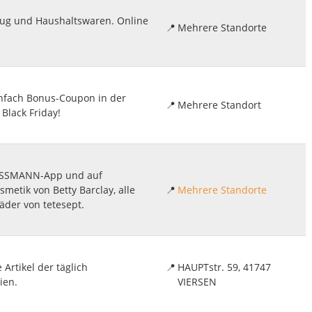
eug und Haushaltswaren. Online
📍
Mehrere Standorte
infach Bonus-Coupon in der
📍
Mehrere Standort
Black Friday!
ROSSMANN-App und auf
metik von Betty Barclay, alle
📍
Mehrere Standorte
äder von tetesept.
 Artikel der täglich
📍
HAUPTstr. 59, 41747
ien.
VIERSEN