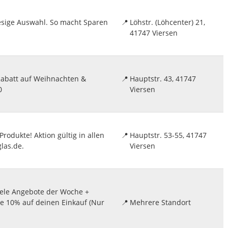
iesige Auswahl. So macht Sparen
📍
Löhstr. (Löhcenter) 21,
41747 Viersen
 Rabatt auf Weihnachten &
📍
Hauptstr. 43, 41747
0
Viersen
rodukte! Aktion gültig in allen
📍
Hauptstr. 53-55, 41747
las.de.
Viersen
iele Angebote der Woche +
te 10% auf deinen Einkauf (Nur
📍
Mehrere Standort