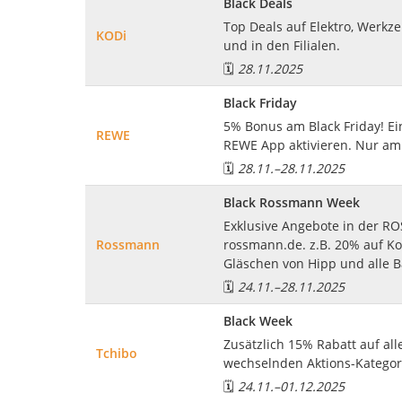
Black Deals
Top Deals auf Elektro, Werkz
KODi
und in den Filialen.
🗓️
28.11.2025
Black Friday
5% Bonus am Black Friday! E
REWE
REWE App aktivieren. Nur am 
🗓️
28.11.
–
28.11.2025
Black Rossmann Week
Exklusive Angebote in der 
Rossmann
rossmann.de. z.B. 20% auf Kos
Gläschen von Hipp und alle B
🗓️
24.11.
–
28.11.2025
Black Week
Zusätzlich 15% Rabatt auf alle
Tchibo
wechselnden Aktions-Kategor
🗓️
24.11.
–
01.12.2025