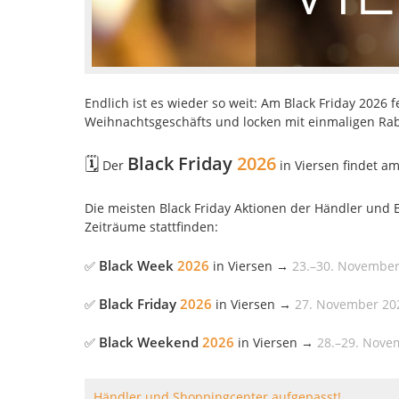
Endlich ist es wieder so weit: Am Black Friday 2026 
Weihnachtsgeschäfts und locken mit einmaligen Ra
🗓️
Black Friday
2026
Der
in Viersen
findet a
Die meisten Black Friday Aktionen der Händler und 
Zeiträume stattfinden:
Black Week
2026
✅
in
Viersen
→
23.
–
30. November
Black Friday
2026
✅
in
Viersen
→
27. November 20
Black Weekend
2026
✅
in
Viersen
→
28.
–
29. Nove
Händler und Shoppingcenter aufgepasst!