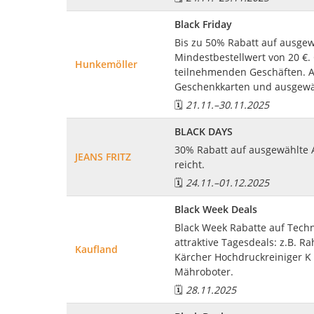
Black Friday
Bis zu 50% Rabatt auf ausgew
Mindestbestellwert von 20 €. 
Hunkemöller
teilnehmenden Geschäften. A
Geschenkkarten und ausgewä
🗓️
21.11.
–
30.11.2025
BLACK DAYS
30% Rabatt auf ausgewählte A
JEANS FRITZ
reicht.
🗓️
24.11.
–
01.12.2025
Black Week Deals
Black Week Rabatte auf Techn
attraktive Tagesdeals: z.B. 
Kaufland
Kärcher Hochdruckreiniger K
Mähroboter.
🗓️
28.11.2025