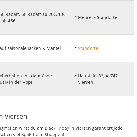
5€ Rabatt. 5€ Rabatt ab 20€, 10€
📍
Mehrere Standorte
 ab 45€.
auf saisonale Jacken & Mäntel
📍
Standorte
kel erhalten mit dem Code
📍
Hauptstr. 82, 41747
usiv in der App)
Viersen
n Viersen
meilen wirst du am Black Friday in Viersen garantiert jede
chen viel Spaß beim Shoppen!