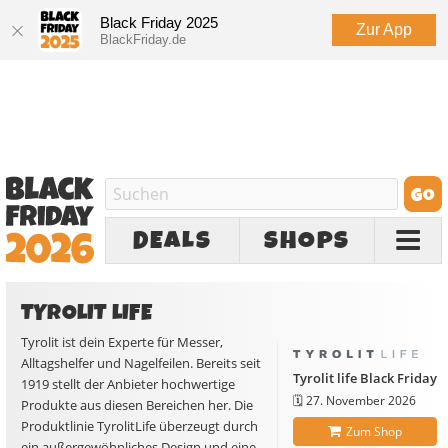
Black Friday 2025
Zur App
BlackFriday.de
DEALS
SHOPS
TYROLIT LIFE
Tyrolit ist dein Experte für Messer,
Alltagshelfer und Nagelfeilen. Bereits seit
Tyrolit life Black Friday
1919 stellt der Anbieter hochwertige
🗓️
27. November 2026
Produkte aus diesen Bereichen her. Die
Produktlinie TyrolitLife überzeugt durch
Zum Shop
ein außergewöhnliches Design und eine