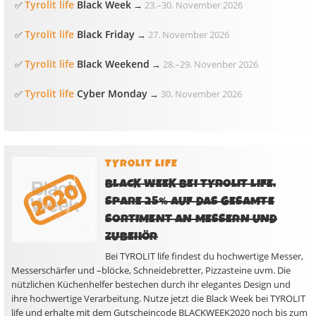
Tyrolit life
Black Week
✅
→
23.
–
30. November 2026
Tyrolit life
Black Friday
✅
→
27. November 2026
Tyrolit life
Black Weekend
✅
→
28.
–
29. Novenber 2026
Tyrolit life
Cyber Monday
✅
→
30. November 2026
TYROLIT LIFE
BLACK WEEK BEI TYROLIT LIFE.
SPARE 25% AUF DAS GESAMTE
SORTIMENT AN MESSERN UND
ZUBEHÖR
Bei TYROLIT life findest du hochwertige Messer,
Messerschärfer und –blöcke, Schneidebretter, Pizzasteine uvm. Die
nützlichen Küchenhelfer bestechen durch ihr elegantes Design und
ihre hochwertige Verarbeitung. Nutze jetzt die Black Week bei TYROLIT
life und erhalte mit dem Gutscheincode BLACKWEEK2020 noch bis zum