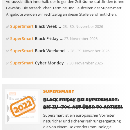
voraussichtlich innerhalb der folgenden Zeiträume stattfinden (ohne
Gewähr). Die tatsächlichen Termine und Laufzeiten der SuperSmart
Angebote werden wir rechtzeitig an dieser Stelle veröffentlichen.
SuperSmart
Black Week
✅
→
23.
–
30. November 2026
SuperSmart
Black Friday
✅
→
27. November 2026
SuperSmart
Black Weekend
✅
→
28.
–
29. Novenber 2026
SuperSmart
Cyber Monday
✅
→
30. November 2026
SUPERSMART
BLACK FRIDAY BEI SUPERSMART:
BIS ZU -70% AUF ÜBER 80 ARTIKEL
SuperSmart ist ein europäischer Vorreiter
natürlicher und sicherer Nahrungsergänzung,
die von einem Doktor der Immunologie