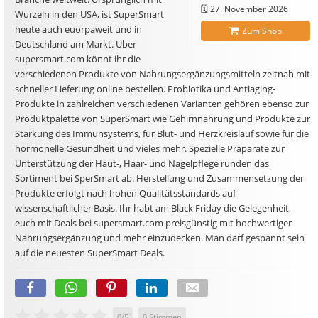
🗓️
27. November 2026
Wurzeln in den USA, ist SuperSmart
heute auch euorpaweit und in
Zum Shop
Deutschland am Markt. Über
supersmart.com könnt ihr die
verschiedenen Produkte von Nahrungsergänzungsmitteln zeitnah mit
schneller Lieferung online bestellen. Probiotika und Antiaging-
Produkte in zahlreichen verschiedenen Varianten gehören ebenso zur
Produktpalette von SuperSmart wie Gehirnnahrung und Produkte zur
Stärkung des Immunsystems, für Blut- und Herzkreislauf sowie für die
hormonelle Gesundheit und vieles mehr. Spezielle Präparate zur
Unterstützung der Haut-, Haar- und Nagelpflege runden das
Sortiment bei SperSmart ab. Herstellung und Zusammensetzung der
Produkte erfolgt nach hohen Qualitätsstandards auf
wissenschaftlicher Basis. Ihr habt am Black Friday die Gelegenheit,
euch mit Deals bei supersmart.com preisgünstig mit hochwertiger
Nahrungsergänzung und mehr einzudecken. Man darf gespannt sein
auf die neuesten SuperSmart Deals.
0
/
5
0
Stimmen