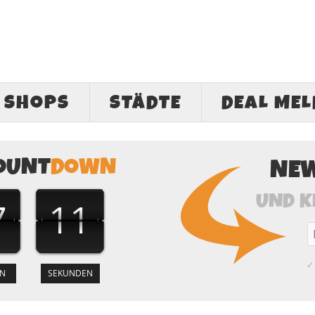
SHOPS
STÄDTE
DEAL ME
OUNT
DOWN
NE
UND K
7
10
✓ 