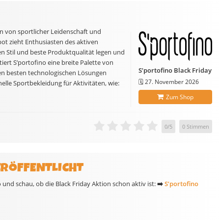
on von sportlicher Leidenschaft und
ot zieht Enthusiasten des aktiven
en Stil und beste Produktqualität legen und
iert S’portofino eine breite Palette von
S’portofino Black Friday
en besten technologischen Lösungen
🗓️
27. November 2026
elle Sportbekleidung für Aktivitäten, wie:
Zum Shop
0
/
5
0
Stimmen
ERÖFFENTLICHT
und schau, ob die Black Friday Aktion schon aktiv ist:
➡️
S’portofino