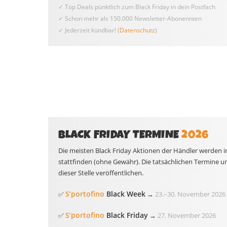
✓ Top Deals pünktlich zum Black Friday in dein Postfach
✓ Schon mehr als 150.000 Newsletter-Abonennten
✓ Jederzeit kündbar! (
Datenschutz
)
BLACK FRIDAY TERMINE
2026
Die meisten Black Friday Aktionen der Händler werden i
stattfinden (ohne Gewähr). Die tatsächlichen Termine un
dieser Stelle veröffentlichen.
S’portofino
Black Week
✅
→
23.
–
30. November 2026
S’portofino
Black Friday
✅
→
27. November 2026