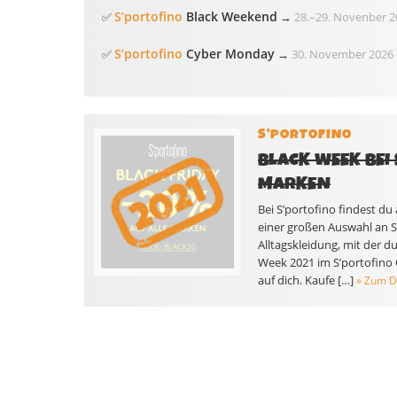
S’portofino
Black Weekend
✅
→
28.
–
29. Novenber 2
S’portofino
Cyber Monday
✅
→
30. November 2026
S’PORTOFINO
BLACK WEEK BEI
MARKEN
Bei S’portofino findest du
einer großen Auswahl an S
Alltagskleidung, mit der du 
Week 2021 im S’portofino
auf dich. Kaufe […]
» Zum D