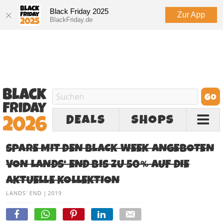
Black Friday 2025
Zur App
BlackFriday.de
DEALS
SHOPS
SPARE MIT DEN BLACK WEEK ANGEBOTEN
VON LANDS‘ END BIS ZU 50% AUF DIE
AKTUELLE KOLLEKTION
LANDS' END
|
2019