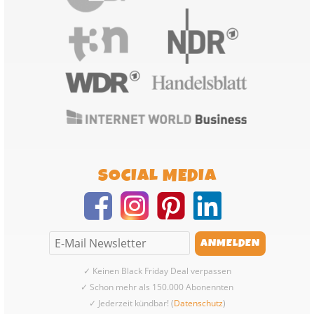
SOCIAL MEDIA
✓ Keinen Black Friday Deal verpassen
✓ Schon mehr als 150.000 Abonennten
✓ Jederzeit kündbar! (
Datenschutz
)