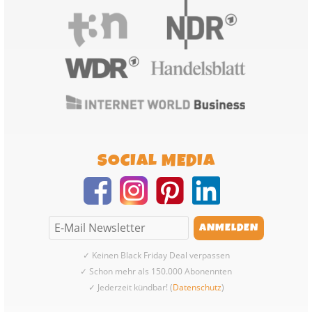
SOCIAL MEDIA
✓ Keinen Black Friday Deal verpassen
✓ Schon mehr als 150.000 Abonennten
✓ Jederzeit kündbar! (
Datenschutz
)