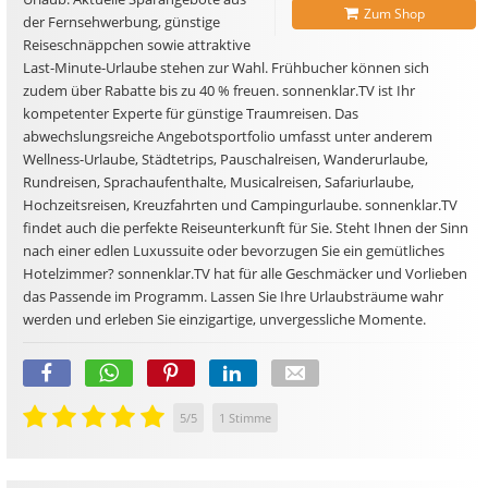
Zum Shop
der Fernsehwerbung, günstige
Reiseschnäppchen sowie attraktive
Last-Minute-Urlaube stehen zur Wahl. Frühbucher können sich
zudem über Rabatte bis zu 40 % freuen. sonnenklar.TV ist Ihr
kompetenter Experte für günstige Traumreisen. Das
abwechslungsreiche Angebotsportfolio umfasst unter anderem
Wellness-Urlaube, Städtetrips, Pauschalreisen, Wanderurlaube,
Rundreisen, Sprachaufenthalte, Musicalreisen, Safariurlaube,
Hochzeitsreisen, Kreuzfahrten und Campingurlaube. sonnenklar.TV
findet auch die perfekte Reiseunterkunft für Sie. Steht Ihnen der Sinn
nach einer edlen Luxussuite oder bevorzugen Sie ein gemütliches
Hotelzimmer? sonnenklar.TV hat für alle Geschmäcker und Vorlieben
das Passende im Programm. Lassen Sie Ihre Urlaubsträume wahr
werden und erleben Sie einzigartige, unvergessliche Momente.
5
/
5
1
Stimme