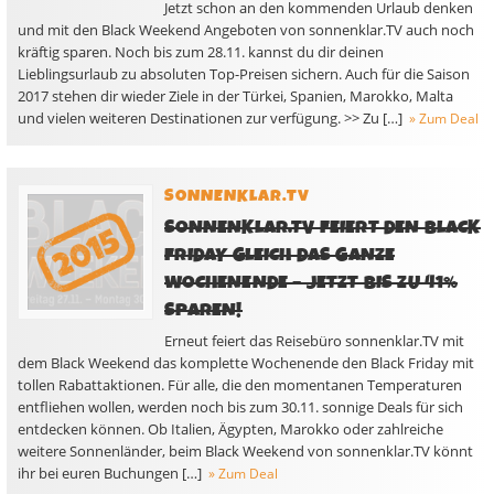
Jetzt schon an den kommenden Urlaub denken
und mit den Black Weekend Angeboten von sonnenklar.TV auch noch
kräftig sparen. Noch bis zum 28.11. kannst du dir deinen
Lieblingsurlaub zu absoluten Top-Preisen sichern. Auch für die Saison
2017 stehen dir wieder Ziele in der Türkei, Spanien, Marokko, Malta
und vielen weiteren Destinationen zur verfügung. >> Zu […]
» Zum Deal
SONNENKLAR.TV
SONNENKLAR.TV FEIERT DEN BLACK
FRIDAY GLEICH DAS GANZE
WOCHENENDE – JETZT BIS ZU 41%
SPAREN!
Erneut feiert das Reisebüro sonnenklar.TV mit
dem Black Weekend das komplette Wochenende den Black Friday mit
tollen Rabattaktionen. Für alle, die den momentanen Temperaturen
entfliehen wollen, werden noch bis zum 30.11. sonnige Deals für sich
entdecken können. Ob Italien, Ägypten, Marokko oder zahlreiche
weitere Sonnenländer, beim Black Weekend von sonnenklar.TV könnt
ihr bei euren Buchungen […]
» Zum Deal