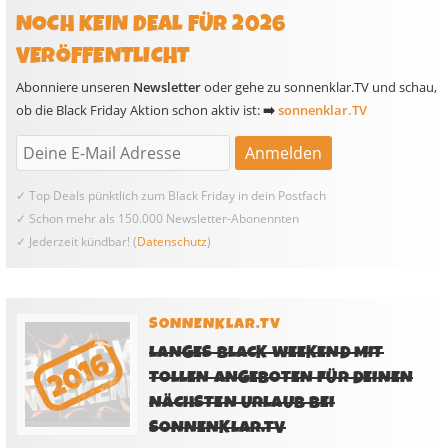
NOCH KEIN DEAL FÜR 2026
VERÖFFENTLICHT
Abonniere unseren
Newsletter
oder gehe zu sonnenklar.TV und schau,
ob die Black Friday Aktion schon aktiv ist:
➡️
sonnenklar.TV
✓ Top Deals pünktlich zum Black Friday in dein Postfach
✓ Schon mehr als 150.000 Newsletter-Abonennten
✓ Jederzeit kündbar! (
Datenschutz
)
SONNENKLAR.TV
LANGES BLACK WEEKEND MIT
TOLLEN ANGEBOTEN FÜR DEINEN
NÄCHSTEN URLAUB BEI
SONNENKLAR.TV