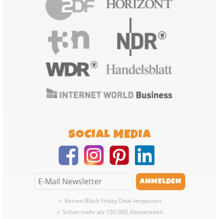
SOCIAL MEDIA
✓ Keinen Black Friday Deal verpassen
✓ Schon mehr als 150.000 Abonennten