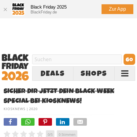
Black Friday 2025
Zur App
BlackFriday.de
DEALS
SHOPS
SICHER DIR JETZT DEIN BLACK WEEK
SPECIAL BEI KIOSKNEWS!
KIOSKNEWS
|
2020
0
/
5
0
Stimmen