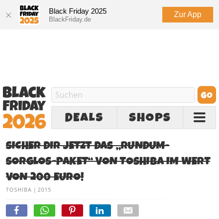
Black Friday 2025
Zur App
BlackFriday.de
DEALS
SHOPS
SICHER DIR JETZT DAS „RUNDUM-
SORGLOS-PAKET“ VON TOSHIBA IM WERT
VON 200 EURO!
TOSHIBA
|
2015