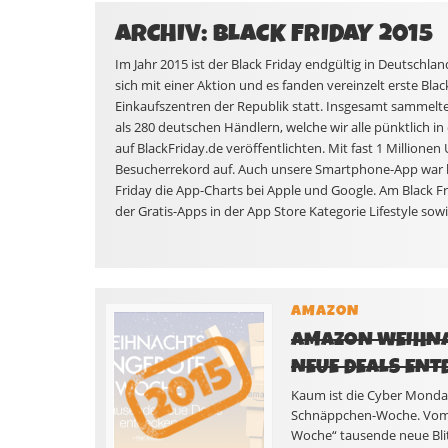
ARCHIV: BLACK FRIDAY 2015
Im Jahr 2015 ist der Black Friday endgültig in Deutsch
sich mit einer Aktion und es fanden vereinzelt erste Bla
Einkaufszentren der Republik statt. Insgesamt sammelt
als 280 deutschen Händlern, welche wir alle pünktlich 
auf BlackFriday.de veröffentlichten. Mit fast 1 Millione
Besucherrekord auf. Auch unsere Smartphone-App war b
Friday die App-Charts bei Apple und Google. Am Black Fri
der Gratis-Apps in der App Store Kategorie Lifestyle sow
AMAZON
AMAZON WEIHNA
NEUE DEALS ENT
Kaum ist die Cyber Monda
Schnäppchen-Woche. Vom 1
Woche“ tausende neue Blit