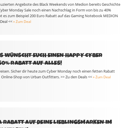
duzierten Angebote des Black Weekends von Medion bereits Geschichte
 Cyber Monday Sale noch einen Nachschlag in Form von bis zu 40%
gibt es zum Beispiel 200 Euro Rabatt auf das Gaming Notebook MEDION
Deal <<
» Zum Deal
S WÜNSCHT EUCH EINEN HAPPY CYBER
50% RABATT AUF ALLES!
Preisen. Sicher dir heute zum Cyber Monday noch einen fetten Rabatt
m Online-Shop von Urban Outfitters. >> Zu den Deals <<
» Zum Deal
A RABATT AUF DEINE LIEBLINGSMARKEN IM