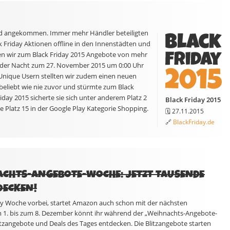
land angekommen. Immer mehr Händler beteiligten
ck Friday Aktionen offline in den Innenstädten und
en wir zum Black Friday 2015 Angebote von mehr
in der Nacht zum 27. November 2015 um 0:00 Uhr
n Unique Usern stellten wir zudem einen neuen
eliebt wie nie zuvor und stürmte zum Black
day 2015 sicherte sie sich unter anderem Platz 2
Black Friday 2015
ie Platz 15 in der Google Play Kategorie Shopping.
🗓️ 27.11.2015
🔗
BlackFriday.de
CHTS-ANGEBOTE-WOCHE: JETZT TAUSENDE
DECKEN!
y Woche vorbei, startet Amazon auch schon mit der nächsten
. bis zum 8. Dezember könnt ihr während der „Weihnachts-Angebote-
zangebote und Deals des Tages entdecken. Die Blitzangebote starten