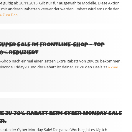
gültig ab 30.11.2015. Gilt nur für ausgewählte Modelle. Diese Aktion
n mit anderen Rabatten verwendet werden. Rabatt wird am Ende der
» Zum Deal
UPER SALE IM FRONTLINE-SHOP – TOP
80% REDUZIERT
ne-Shop nach einmal einen satten Extra Rabatt von 20% zu bekommen.
incode Friday20 und der Rabatt ist deiner. >> Zu den Deals <<
» Zum
BIS ZU 70% RABATT BEIM CYBER MONDAY SALE
R.
 heute der Cyber Monday Sale! Die ganze Woche gibt es täglich