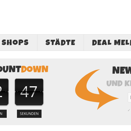
SHOPS
STÄDTE
DEAL ME
OUNT
DOWN
NE
UND K
2
46
✓ 