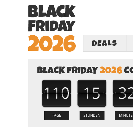
DEALS
BLACK FRIDAY
2026
C
110
15
3