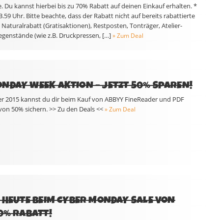
 Du kannst hierbei bis zu 70% Rabatt auf deinen Einkauf erhalten. *
3.59 Uhr. Bitte beachte, dass der Rabatt nicht auf bereits rabattierte
Naturalrabatt (Gratisaktionen), Restposten, Tonträger, Atelier-
egenstände (wie z.B. Druckpressen, […]
» Zum Deal
NDAY WEEK AKTION – JETZT 50% SPAREN!
r 2015 kannst du dir beim Kauf von ABBYY FineReader und PDF
von 50% sichern. >> Zu den Deals <<
» Zum Deal
R HEUTE BEIM CYBER MONDAY SALE VON
40% RABATT!