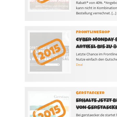
Rabatt* von 40%. *Angebot 
kann nicht in Kombinatio
Bestellung verrechnet. […]
FRONTLINESHOP
CYBER MONDAY S
ARTIKEL BIS ZU 
Letzte Chance im Frontli
Nutze einfach den Gutsche
Deal
GERSTAECKER
ERHALTE JETZT 
VON GERSTAECKE
Bei gerstaecker.de startet