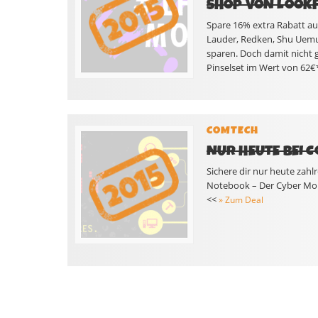
SHOP VON LOOKF
Spare 16% extra Rabatt auf
Lauder, Redken, Shu Uemu
sparen. Doch damit nicht 
Pinselset im Wert von 62€
COMTECH
NUR HEUTE BEI 
Sichere dir nur heute zahl
Notebook – Der Cyber Mond
<<
» Zum Deal