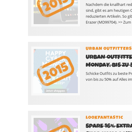
Nachdem die knallhart re
sind, gibt es am heutigen
reduzierten Artikeln. So 
Erazer (MD99704). >> Zum 
URBAN OUTFITTERS
URBAN OUTFITTE
MONDAY. BIS ZU 
Schicke Outfits zu beste 
von bis zu 50% auf Alles i
LOOKFANTASTIC
SPARE 16% EXTR