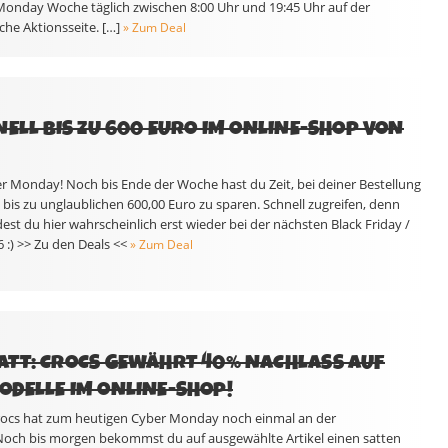
 Monday Woche täglich zwischen 8:00 Uhr und 19:45 Uhr auf der
e Aktionsseite. […]
» Zum Deal
NELL BIS ZU 600 EURO IM ONLINE-SHOP VON
er Monday! Noch bis Ende der Woche hast du Zeit, bei deiner Bestellung
bis zu unglaublichen 600,00 Euro zu sparen. Schnell zugreifen, denn
dest du hier wahrscheinlich erst wieder bei der nächsten Black Friday /
:) >> Zu den Deals <<
» Zum Deal
ATT: CROCS GEWÄHRT 40% NACHLASS AUF
DELLE IM ONLINE-SHOP!
Crocs hat zum heutigen Cyber Monday noch einmal an der
Noch bis morgen bekommst du auf ausgewählte Artikel einen satten