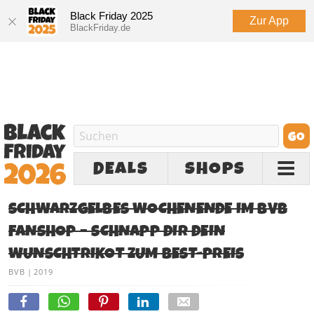
Black Friday 2025
Zur App
BlackFriday.de
DEALS
SHOPS
SCHWARZGELBES WOCHENENDE IM BVB
FANSHOP – SCHNAPP DIR DEIN
WUNSCHTRIKOT ZUM BEST-PREIS
BVB
|
2019