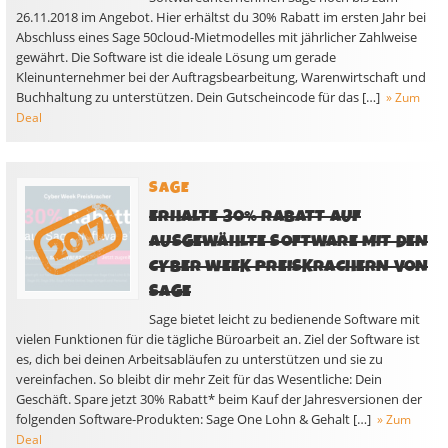
26.11.2018 im Angebot. Hier erhältst du 30% Rabatt im ersten Jahr bei
Abschluss eines Sage 50cloud-Mietmodelles mit jährlicher Zahlweise
gewährt. Die Software ist die ideale Lösung um gerade
Kleinunternehmer bei der Auftragsbearbeitung, Warenwirtschaft und
Buchhaltung zu unterstützen. Dein Gutscheincode für das […]
» Zum
Deal
SAGE
ERHALTE 30% RABATT AUF
AUSGEWÄHLTE SOFTWARE MIT DEN
CYBER WEEK PREISKRACHERN VON
SAGE
Sage bietet leicht zu bedienende Software mit
vielen Funktionen für die tägliche Büroarbeit an. Ziel der Software ist
es, dich bei deinen Arbeitsabläufen zu unterstützen und sie zu
vereinfachen. So bleibt dir mehr Zeit für das Wesentliche: Dein
Geschäft. Spare jetzt 30% Rabatt* beim Kauf der Jahresversionen der
folgenden Software-Produkten: Sage One Lohn & Gehalt […]
» Zum
Deal