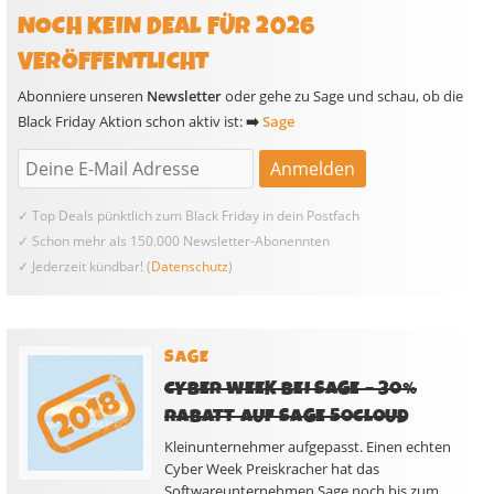
NOCH KEIN DEAL FÜR 2026
VERÖFFENTLICHT
Abonniere unseren
Newsletter
oder gehe zu Sage und schau, ob die
Black Friday Aktion schon aktiv ist:
➡️
Sage
✓ Top Deals pünktlich zum Black Friday in dein Postfach
✓ Schon mehr als 150.000 Newsletter-Abonennten
✓ Jederzeit kündbar! (
Datenschutz
)
SAGE
CYBER WEEK BEI SAGE – 30%
RABATT AUF SAGE 50CLOUD
Kleinunternehmer aufgepasst. Einen echten
Cyber Week Preiskracher hat das
Softwareunternehmen Sage noch bis zum