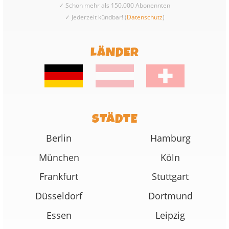
✓ Schon mehr als 150.000 Abonennten
✓ Jederzeit kündbar! (
Datenschutz
)
LÄNDER
STÄDTE
Berlin
Hamburg
München
Köln
Frankfurt
Stuttgart
Düsseldorf
Dortmund
Essen
Leipzig