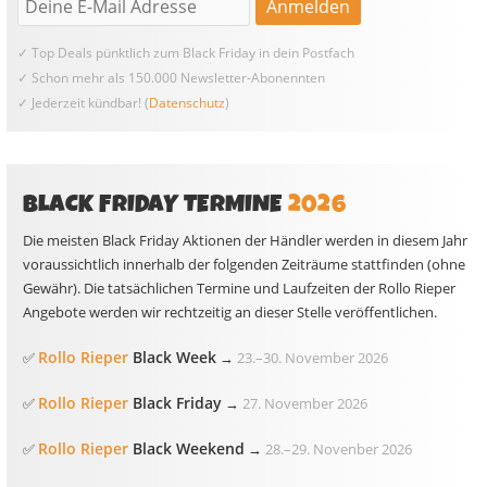
✓ Top Deals pünktlich zum Black Friday in dein Postfach
✓ Schon mehr als 150.000 Newsletter-Abonennten
✓ Jederzeit kündbar! (
Datenschutz
)
BLACK FRIDAY TERMINE
2026
Die meisten Black Friday Aktionen der Händler werden in diesem Jahr
voraussichtlich innerhalb der folgenden Zeiträume stattfinden (ohne
Gewähr). Die tatsächlichen Termine und Laufzeiten der Rollo Rieper
Angebote werden wir rechtzeitig an dieser Stelle veröffentlichen.
Rollo Rieper
Black Week
✅
→
23.
–
30. November 2026
Rollo Rieper
Black Friday
✅
→
27. November 2026
Rollo Rieper
Black Weekend
✅
→
28.
–
29. Novenber 2026