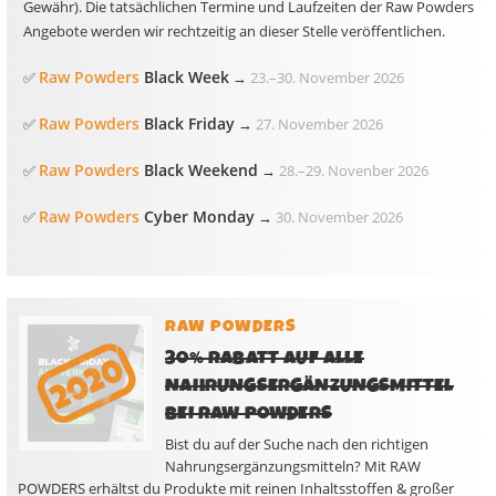
Gewähr). Die tatsächlichen Termine und Laufzeiten der Raw Powders
Angebote werden wir rechtzeitig an dieser Stelle veröffentlichen.
Raw Powders
Black Week
✅
→
23.
–
30. November 2026
Raw Powders
Black Friday
✅
→
27. November 2026
Raw Powders
Black Weekend
✅
→
28.
–
29. Novenber 2026
Raw Powders
Cyber Monday
✅
→
30. November 2026
RAW POWDERS
30% RABATT AUF ALLE
NAHRUNGSERGÄNZUNGSMITTEL
BEI RAW POWDERS
Bist du auf der Suche nach den richtigen
Nahrungsergänzungsmitteln? Mit RAW
POWDERS erhältst du Produkte mit reinen Inhaltsstoffen & großer