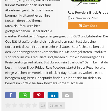
für das Wohlbefinden und zum
Abnehmen geht. Darüber hinaus
Raw Powders Black Friday
kommen Kraftsportler auf ihre
🗓️
27. November 2026
Kosten, denn das Thema
Muskelaufbau wird hier
Zum Shop
großgeschrieben. Dabei sind die
meisten Produkte für Vegetarier geeignet und GVO und glutenfrei. Die
Qualität ist außerordentlich hoch und demnach tust du deinem
Körper mit diesen Produkten sehr viel Gutes. Sparfüchse sollten bei
den „Sonderangeboten“ vorbeischauen. Die dort gelisteten Produkte
sind stark im Preis reduziert und glänzen durch ein hervorragendes
Preis-Leistungsverhältnis. Bist du auch ein Sparfuchs? Dann kennst du
bestimmt den Black Friday. Raw Powders startet in der Regel bereits
einige Wochen im Vorfeld mit Black Friday-Rabatten, wobei diese an
besagtem Tag ihren Höhepunkt finden. Es lohnt sich für dich also
bereits im Vorfeld bei Raw Powders vorbeizuschauen.
0
/
5
0
Stimmen