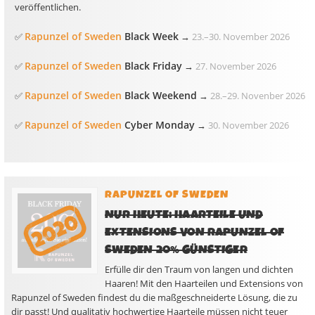
veröffentlichen.
Rapunzel of Sweden
Black Week
✅
→
23.
–
30. November 2026
Rapunzel of Sweden
Black Friday
✅
→
27. November 2026
Rapunzel of Sweden
Black Weekend
✅
→
28.
–
29. Novenber 2026
Rapunzel of Sweden
Cyber Monday
✅
→
30. November 2026
RAPUNZEL OF SWEDEN
NUR HEUTE: HAARTEILE UND
EXTENSIONS VON RAPUNZEL OF
SWEDEN 20% GÜNSTIGER
Erfülle dir den Traum von langen und dichten
Haaren! Mit den Haarteilen und Extensions von
Rapunzel of Sweden findest du die maßgeschneiderte Lösung, die zu
dir passt! Und qualitativ hochwertige Haarteile müssen nicht teuer