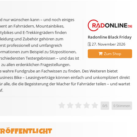
rad nur wünschen kann – und noch einiges
ment an Fahrrädern, Mountainbikes,
Citybikes und E-Trekkingrädern finden
Radonline Black Friday
kleidung und Zubehör gehören zum
🗓️
27. November 2026
rst professionell und umfangreich
ormationen zum Beispiel zu Sitzpositionen,
Zum Shop
rschiedensten Testergebnissen – und das ist
zu allen erdenklichen Fragestellungen.
ne wahre Fundgrube an Fachwissen zu finden. Des Weiteren bietet
Business Bike – Leasingverträge können einfach und unkompliziert direkt
r alle, die die Begeisterung der Macher für Fahrräder teilen – und wartet
f.
0
/
5
0
Stimmen
ERÖFFENTLICHT