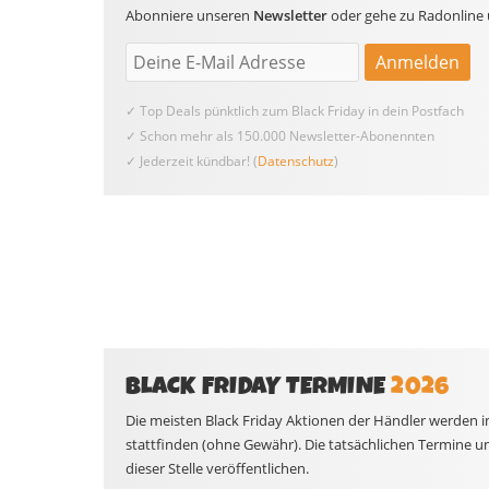
Abonniere unseren
Newsletter
oder gehe zu Radonline u
✓ Top Deals pünktlich zum Black Friday in dein Postfach
✓ Schon mehr als 150.000 Newsletter-Abonennten
✓ Jederzeit kündbar! (
Datenschutz
)
BLACK FRIDAY TERMINE
2026
Die meisten Black Friday Aktionen der Händler werden i
stattfinden (ohne Gewähr). Die tatsächlichen Termine u
dieser Stelle veröffentlichen.