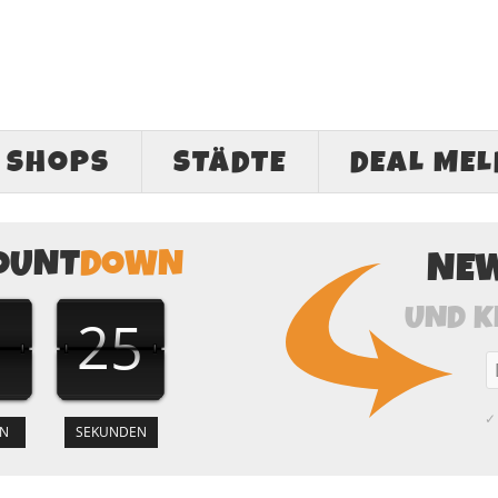
SHOPS
STÄDTE
DEAL ME
OUNT
DOWN
NE
UND K
1
24
✓ 