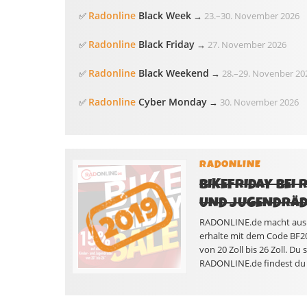
Radonline
Black Week
✅
→
23.
–
30. November 2026
Radonline
Black Friday
✅
→
27. November 2026
Radonline
Black Weekend
✅
→
28.
–
29. Novenber 20
Radonline
Cyber Monday
✅
→
30. November 2026
RADONLINE
BIKEFRIDAY BEI 
UND JUGENDRÄ
RADONLINE.de macht aus d
erhalte mit dem Code BF20
von 20 Zoll bis 26 Zoll. Du
RADONLINE.de findest du 