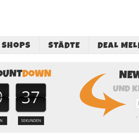
SHOPS
STÄDTE
DEAL ME
OUNT
DOWN
NE
UND K
9
36
✓ 