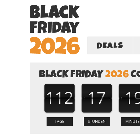
DEALS
BLACK FRIDAY
2026
C
112
17
1