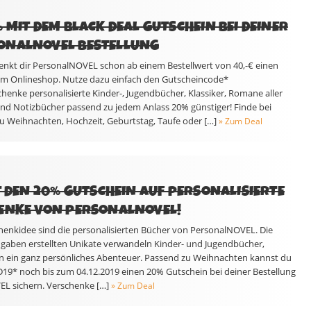
 MIT DEM BLACK DEAL GUTSCHEIN BEI DEINER
ONALNOVEL BESTELLUNG
enkt dir PersonalNOVEL schon ab einem Bestellwert von 40,-€ einen
l im Onlineshop. Nutze dazu einfach den Gutscheincode*
nke personalisierte Kinder-, Jugendbücher, Klassiker, Romane aller
nd Notizbücher passend zu jedem Anlass 20% günstiger! Finde bei
 Weihnachten, Hochzeit, Geburtstag, Taufe oder […]
» Zum Deal
ZT DEN 20% GUTSCHEIN AUF PERSONALISIERTE
HENKE VON PERSONALNOVEL!
enkidee sind die personalisierten Bücher von PersonalNOVEL. Die
gaben erstellten Unikate verwandeln Kinder- und Jugendbücher,
n ein ganz persönliches Abenteuer. Passend zu Weihnachten kannst du
9* noch bis zum 04.12.2019 einen 20% Gutschein bei deiner Bestellung
L sichern. Verschenke […]
» Zum Deal