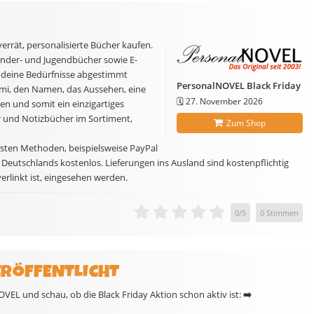
rrät, personalisierte Bücher kaufen.
Kinder- und Jugendbücher sowie E-
f deine Bedürfnisse abgestimmt
PersonalNOVEL Black Friday
imi, den Namen, das Aussehen, eine
🗓️
27. November 2026
n und somit ein einzigartiges
r und Notizbücher im Sortiment,
Zum Shop
sten Methoden, beispielsweise PayPal
b Deutschlands kostenlos. Lieferungen ins Ausland sind kostenpflichtig
erlinkt ist, eingesehen werden.
0
/
5
0
Stimmen
ERÖFFENTLICHT
EL und schau, ob die Black Friday Aktion schon aktiv ist:
➡️