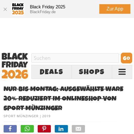
Black Friday 2025
Zur App
BlackFriday.de
DEALS
SHOPS
NUR BIS MONTAG: AUSGEWÄHLTE WARE
20% REDUZIERT IM ONLINESHOP VON
SPORT MÜNZINGER
SPORT MÜNZINGER
|
2019