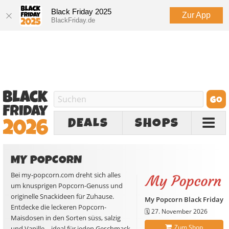
Black Friday 2025
Zur App
BlackFriday.de
DEALS
SHOPS
MY POPCORN
Bei my-popcorn.com dreht sich alles
um knusprigen Popcorn-Genuss und
originelle Snackideen für Zuhause.
My Popcorn Black Friday
Entdecke die leckeren Popcorn-
🗓️
27. November 2026
Maisdosen in den Sorten süss, salzig
Zum Shop
und Vanille – ideal für jeden Geschmack