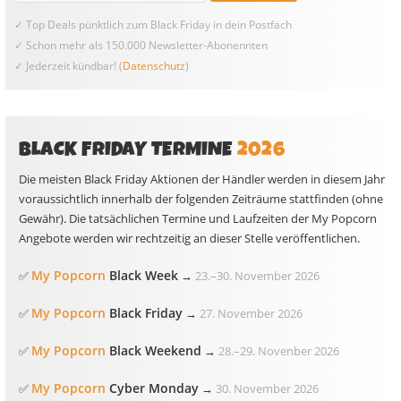
✓ Top Deals pünktlich zum Black Friday in dein Postfach
✓ Schon mehr als 150.000 Newsletter-Abonennten
✓ Jederzeit kündbar! (
Datenschutz
)
BLACK FRIDAY TERMINE
2026
Die meisten Black Friday Aktionen der Händler werden in diesem Jahr
voraussichtlich innerhalb der folgenden Zeiträume stattfinden (ohne
Gewähr). Die tatsächlichen Termine und Laufzeiten der My Popcorn
Angebote werden wir rechtzeitig an dieser Stelle veröffentlichen.
My Popcorn
Black Week
✅
→
23.
–
30. November 2026
My Popcorn
Black Friday
✅
→
27. November 2026
My Popcorn
Black Weekend
✅
→
28.
–
29. Novenber 2026
My Popcorn
Cyber Monday
✅
→
30. November 2026