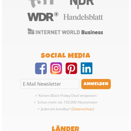
SOCIAL MEDIA
✓ Keinen Black Friday Deal verpassen
✓ Schon mehr als 150.000 Abonennten
✓ Jederzeit kündbar! (
Datenschutz
)
LÄNDER