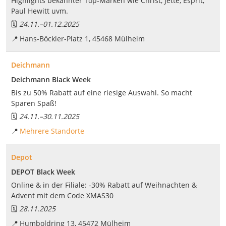
Highlights bekannter Top-Marken wie Christ, Jette, Esprit,
Paul Hewitt uvm.
🗓️
24.11.
–
01.12.2025
📍
Hans-Böckler-Platz 1, 45468 Mülheim
Deichmann
Deichmann Black Week
Bis zu 50% Rabatt auf eine riesige Auswahl. So macht
Sparen Spaß!
🗓️
24.11.
–
30.11.2025
📍
Mehrere Standorte
Depot
DEPOT Black Week
Online & in der Filiale: -30% Rabatt auf Weihnachten &
Advent mit dem Code XMAS30
🗓️
28.11.2025
📍
Humboldring 13, 45472 Mülheim