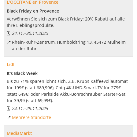
L’OCCITANE en Provence
Black Friday en Provence
Verwöhnen Sie sich zum Black Friday: 20% Rabatt auf alle
Ihre Lieblingsprodukte.
🗓️
24.11.
–
30.11.2025
📍
Rhein-Ruhr-Zentrum, Humboldtring 13, 45472 Mülheim
an der Ruhr
Lidl
It's Black Week
Bis zu 71% sparen lohnt sich. Z.B. Krups Kaffeevollautomat
für 199€ (statt 689,99€), Chiq 4K-UHD-Smart-TV für 279€
(statt 649€) oder Parkside Akku-Bohrschrauber Starter-Set
für 39,99 (statt 69,99€).
🗓️
24.11.
–
29.11.2025
📍
Mehrere Standorte
MediaMarkt