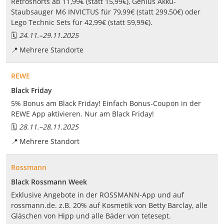
Retroshorts ab 11,99€ (statt 15,99€), Genius Akku-
Staubsauger M6 INVICTUS für 79,99€ (statt 299,50€) oder
Lego Technic Sets für 42,99€ (statt 59,99€).
🗓️
24.11.
–
29.11.2025
📍
Mehrere Standorte
REWE
Black Friday
5% Bonus am Black Friday! Einfach Bonus-Coupon in der
REWE App aktivieren. Nur am Black Friday!
🗓️
28.11.
–
28.11.2025
📍
Mehrere Standort
Rossmann
Black Rossmann Week
Exklusive Angebote in der ROSSMANN-App und auf
rossmann.de. z.B. 20% auf Kosmetik von Betty Barclay, alle
Gläschen von Hipp und alle Bäder von tetesept.