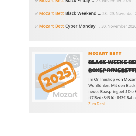
Mozart Bett
Black Friday
✅
→
27. November 2026
Mozart Bett
Black Weekend
✅
→
28.
–
29. Novenber 
Mozart Bett
Cyber Monday
✅
→
30. November 202
MOZART BETT
BLACK WEEKS BE
BOXSPRINGBETT
Im Onlineshop von Mozart-
Wohlfühlen. Mit den Black 
neues Boxspringbett! Die 
rt7f8vdx843 für 843€ Rabatt
Zum Deal