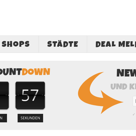
SHOPS
STÄDTE
DEAL ME
OUNT
DOWN
NE
UND K
56
✓ 