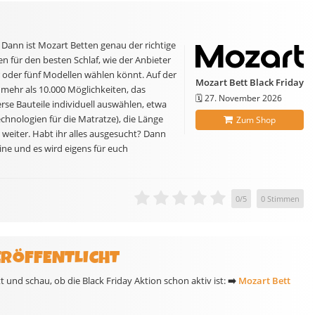
ann ist Mozart Betten genau der richtige
n für den besten Schlaf, wie der Anbieter
er oder fünf Modellen wählen könnt. Auf der
Mozart Bett Black Friday
r mehr als 10.000 Möglichkeiten, das
🗓️
27. November 2026
erse Bauteile individuell auswählen, etwa
chnologien für die Matratze), die Länge
Zum Shop
o weiter. Habt ihr alles ausgesucht? Dann
ine und es wird eigens für euch
0
/
5
0
Stimmen
ERÖFFENTLICHT
 und schau, ob die Black Friday Aktion schon aktiv ist:
➡️
Mozart Bett