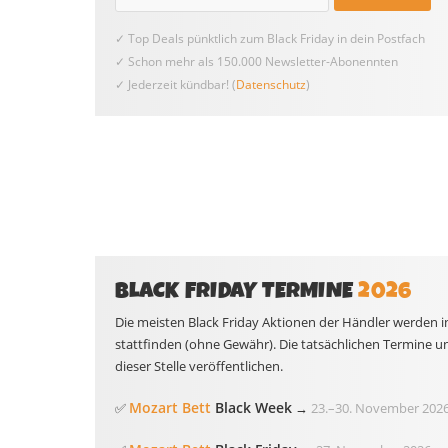
✓ Top Deals pünktlich zum Black Friday in dein Postfach
✓ Schon mehr als 150.000 Newsletter-Abonennten
✓ Jederzeit kündbar! (
Datenschutz
)
BLACK FRIDAY TERMINE
2026
Die meisten Black Friday Aktionen der Händler werden i
stattfinden (ohne Gewähr). Die tatsächlichen Termine u
dieser Stelle veröffentlichen.
Mozart Bett
Black Week
✅
→
23.
–
30. November 202