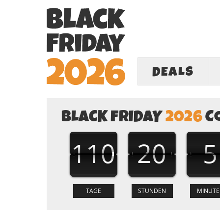
DEALS
BLACK FRIDAY
2026
C
110
20
5