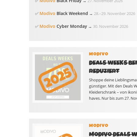
Modivo
Black Friday
✅
→
27. November 2026
Modivo
Black Weekend
✅
→
28.
–
29. Novenber 2026
Modivo
Cyber Monday
✅
→
30. November 2026
MODIVO
DEALS WEEKS BEI
REDUZIERT
Shoppe deine Lieblings­ma
günstiger. Mit den Deals W
Kleiderschrank – von ikoni
haves. Nur bis zum 27. N
MODIVO
MODIVO DEALS WE