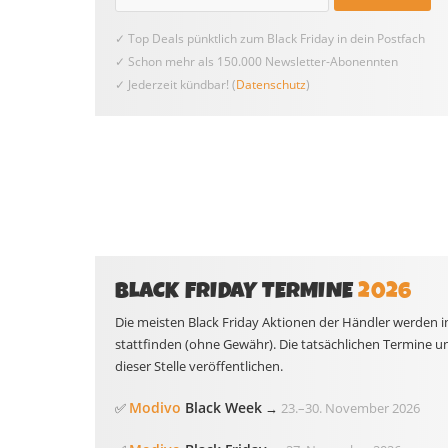
✓ Top Deals pünktlich zum Black Friday in dein Postfach
✓ Schon mehr als 150.000 Newsletter-Abonennten
✓ Jederzeit kündbar! (
Datenschutz
)
BLACK FRIDAY TERMINE
2026
Die meisten Black Friday Aktionen der Händler werden i
stattfinden (ohne Gewähr). Die tatsächlichen Termine u
dieser Stelle veröffentlichen.
Modivo
Black Week
✅
→
23.
–
30. November 2026