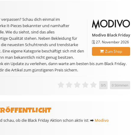
verpassen? Schau dich einmal im
rke It-Pieces bekannter und namhafter
e. Wie du siehst, sind das alles
Modivo Black Friday
tige Qualität stehen. Neben Bekleidung für
🗓️
27. November 2026
o die neuesten Schuhtrends und trendstarke
 Eine eigene Kategorie beschäftigt sich mit den
Zum Shop
n man bekanntlich nicht genug besitzen.
nk ein Update zu verleihen, dann warte am besten bis zum Black Friday.
r die Artikel zum günstigeren Preis sichern.
0
/
5
0
Stimmen
ERÖFFENTLICHT
schau, ob die Black Friday Aktion schon aktiv ist:
➡️
Modivo