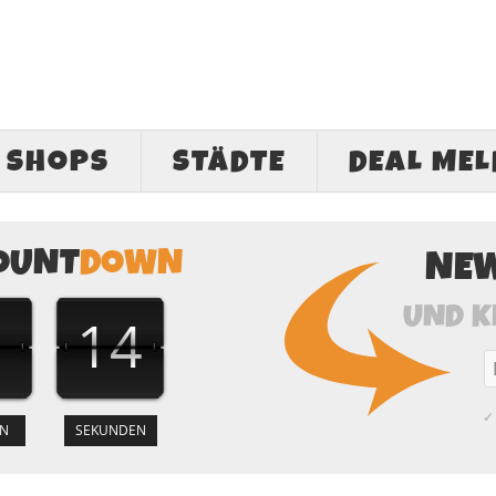
SHOPS
STÄDTE
DEAL ME
OUNT
DOWN
NE
UND K
13
✓ 