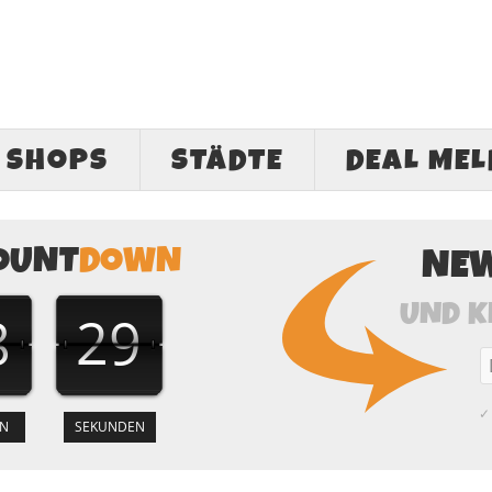
SHOPS
STÄDTE
DEAL ME
OUNT
DOWN
NE
UND K
8
28
✓ 