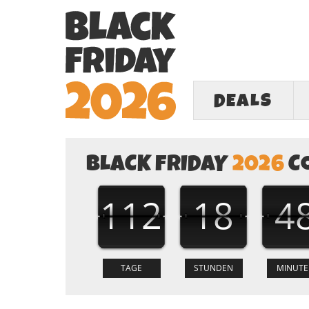
DEALS
BLACK FRIDAY
2026
C
112
18
4