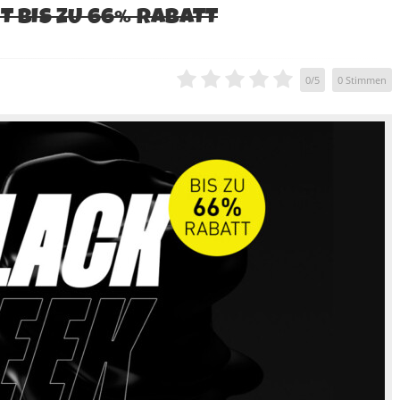
T BIS ZU 66% RABATT
0
/
5
0
Stimmen