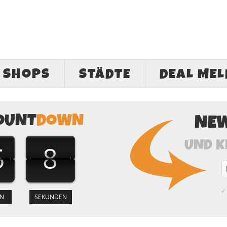
SHOPS
STÄDTE
DEAL ME
OUNT
DOWN
NE
UND K
5
8
✓ 