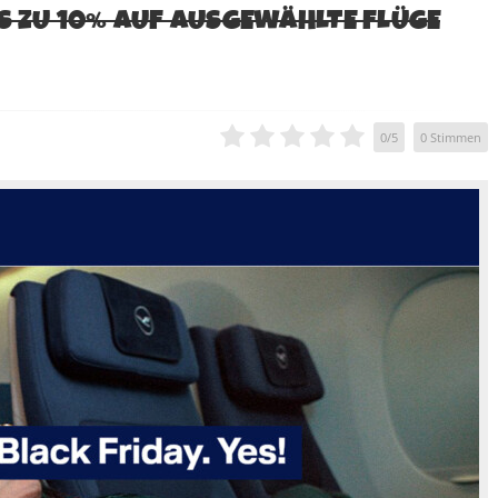
IS ZU 10% AUF AUSGEWÄHLTE FLÜGE
0
/
5
0
Stimmen