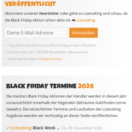
VERÖFFENTLICHT
Abonniere unseren
Newsletter
oder gehe zu Lizenzking und schau, ob
die Black Friday Aktion schon aktiv ist:
➡️
Lizenzking
✓ Top Deals pünktlich zum Black Friday in dein Postfach
✓ Schon mehr als 150.000 Newsletter-Abonennten
✓ Jederzeit kündbar! (
Datenschutz
)
BLACK FRIDAY TERMINE
2026
Die meisten Black Friday Aktionen der Händler werden in diesem Jahr
voraussichtlich innerhalb der folgenden Zeiträume stattfinden (ohne
Gewähr). Die tatsächlichen Termine und Laufzeiten der Lizenzking
Angebote werden wir rechtzeitig an dieser Stelle veröffentlichen.
Lizenzking
Black Week
✅
→
23.
–
30. November 2026