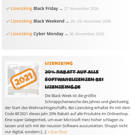
Lizenzking
Black Friday
✅
→
27. November 2026
Lizenzking
Black Weekend
✅
→
28.
–
29. Novenber 2026
Lizenzking
Cyber Monday
✅
→
30. November 2026
LIZENZKING
20% RABATT AUF ALLE
SOFTWARELIZENZEN BEI
LIZENZKING.DE
Die Black Week ist die größte
Schnäppchenwoche des Jahres und gleichzeitig
der Start des Weihnachtsgeschäfts. Bei Lizenzking erhaltet ihr mit dem
Code BF2021 dieses Jahr 20% Rabatt auf alle Produkte im Onlineshop.
Eine super Gelegenheit, um euer Microsoft Herz höher schlagen zu
lassen und sich mit der neusten Software auszustatten. Shoppt nicht
nur digital, sondern […]
» Zum Deal