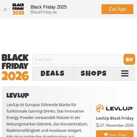
Black Friday 2025
Zur App
BlackFriday.de
DEALS
SHOPS
LEVLUP
LevlUp ist Europas führende Marke für
funktionale Gaming-Drinks. Das innovative
Energy Powder verwandelt Wasser in ein
LevlUp Black Friday
leistungsstarkes Getränk, das Konzentration,
🗓️
27. November 2026
Reaktionsfähigkeit und Ausdauer steigert.
Zum Shop
Mit einer optimalen Kombination aus