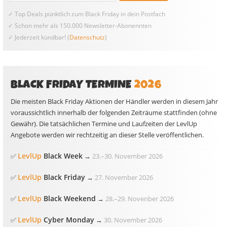
✓ Top Deals pünktlich zum Black Friday in dein Postfach
✓ Schon mehr als 150.000 Newsletter-Abonennten
✓ Jederzeit kündbar! (
Datenschutz
)
BLACK FRIDAY TERMINE
2026
Die meisten Black Friday Aktionen der Händler werden in diesem Jahr
voraussichtlich innerhalb der folgenden Zeiträume stattfinden (ohne
Gewähr). Die tatsächlichen Termine und Laufzeiten der LevlUp
Angebote werden wir rechtzeitig an dieser Stelle veröffentlichen.
LevlUp
Black Week
✅
→
23.
–
30. November 2026
LevlUp
Black Friday
✅
→
27. November 2026
LevlUp
Black Weekend
✅
→
28.
–
29. Novenber 2026
LevlUp
Cyber Monday
✅
→
30. November 2026