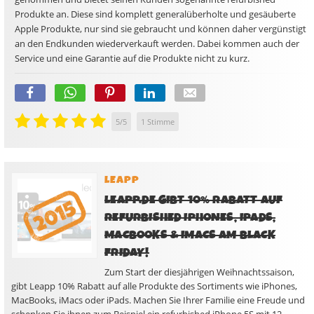
Produkte an. Diese sind komplett generalüberholte und gesäuberte
Apple Produkte, nur sind sie gebraucht und können daher vergünstigt
an den Endkunden wiederverkauft werden. Dabei kommen auch der
Service und eine Garantie auf die Produkte nicht zu kurz.
5
/
5
1
Stimme
LEAPP
LEAPP.DE GIBT 10% RABATT AUF
REFURBISHED IPHONES, IPADS,
MACBOOKS & IMACS AM BLACK
FRIDAY!
Zum Start der diesjährigen Weihnachtssaison,
gibt Leapp 10% Rabatt auf alle Produkte des Sortiments wie iPhones,
MacBooks, iMacs oder iPads. Machen Sie Ihrer Familie eine Freude und