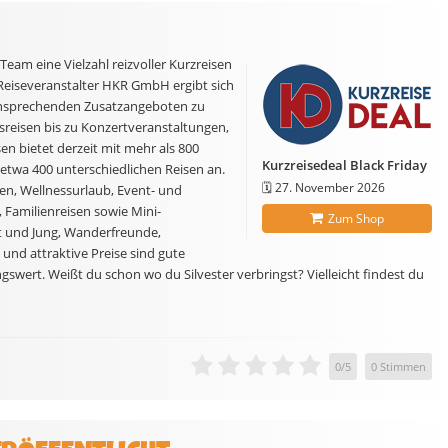
Team eine Vielzahl reizvoller Kurzreisen
Reiseveranstalter HKR GmbH ergibt sich
 ansprechenden Zusatzangeboten zu
sreisen bis zu Konzertveranstaltungen,
n bietet derzeit mit mehr als 800
Kurzreisedeal Black Friday
etwa 400 unterschiedlichen Reisen an.
🗓️
27. November 2026
en, Wellnessurlaub, Event- und
 Familienreisen sowie Mini-
Zum Shop
lt und Jung, Wanderfreunde,
und attraktive Preise sind gute
gswert. Weißt du schon wo du Silvester verbringst? Vielleicht findest du
0
/
5
0
Stimmen