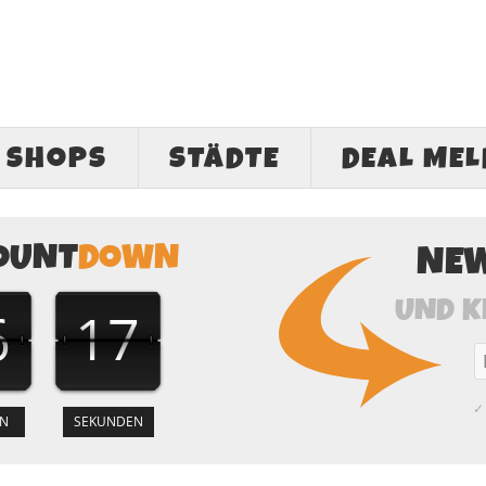
SHOPS
STÄDTE
DEAL ME
OUNT
DOWN
NE
UND K
6
16
✓ 