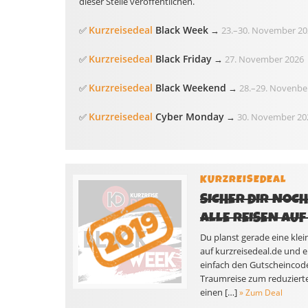
dieser Stelle veröffentlichen.
Kurzreisedeal
Black Week
✅
→
23.
–
30. November 20
Kurzreisedeal
Black Friday
✅
→
27. November 2026
Kurzreisedeal
Black Weekend
✅
→
28.
–
29. Novenbe
Kurzreisedeal
Cyber Monday
✅
→
30. November 20
KURZREISEDEAL
SICHER DIR NOC
ALLE REISEN AUF
Du planst gerade eine klei
auf kurzreisedeal.de und 
einfach den Gutscheincod
Traumreise zum reduzierten 
einen […]
» Zum Deal