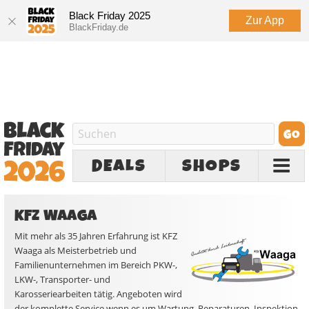
Black Friday 2025
Zur App
BlackFriday.de
DEALS
SHOPS
KFZ WAAGA
Mit mehr als 35 Jahren Erfahrung ist KFZ
Waaga als Meisterbetrieb und
Familienunternehmen im Bereich PKW-,
LKW-, Transporter- und
Karosseriearbeiten tätig. Angeboten wird
der komplette Service wenn es um Wartung, Reparaturen, Inspektion