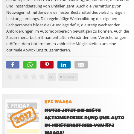
und Instandsetzung von Unfällen geht. Auch die Vermittlung von
Neuwagen ist mittlerweile ein fester Bestandteil des vielschichtigen
Leistungsumfangs. Die regelmäßige Weiterbildung des eigenen
Fachpersonals bildet die Grundlage dafür, die stetig wachsenden
Anforderungen im Automobilbereich bewältigen zu können. Auch die
Zusammenarbeit mit namenhaften Verbänden und Versicherungen
eröffnet dem Unternehmen zahlreiche Möglichkeiten um eine
optimale Abwicklung zu garantieren.
0
/
5
0
Stimmen
KFZ WAAGA
NUTZE JETZT DIE BESTE
AKTIONSPREISE RUND UMS AUTO
IM MEISTERBETRIEB VON KFZ
WAAGA!