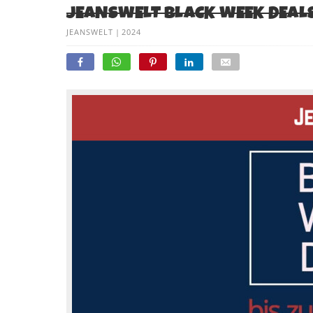
JEANSWELT BLACK WEEK DEALS
JEANSWELT
|
2024