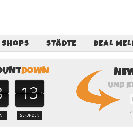
SHOPS
STÄDTE
DEAL ME
OUNT
DOWN
NE
UND K
8
12
✓ 