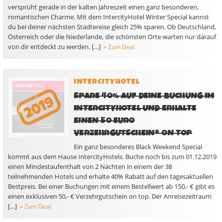
versprüht gerade in der kalten Jahreszeit einen ganz besonderen,
romantischen Charme. Mit dem IntercityHotel Winter Special kannst
du bei deiner nächsten Städtereise gleich 25% sparen. Ob Deutschland,
Österreich oder die Niederlande, die schönsten Orte warten nur darauf
von dir entdeckt zu werden. […]
» Zum Deal
INTERCITYHOTEL
SPARE 40% AUF DEINE BUCHUNG IM
INTERCITYHOTEL UND ERHALTE
EINEN 50 EURO
VERZEHRGUTSCHEIN* ON TOP
Ein ganz besonderes Black Weekend Special
kommt aus dem Hause IntercityHotels. Buche noch bis zum 01.12.2019
einen Mindestaufenthalt von 2 Nächten in einem der 38
teilnehmenden Hotels und erhalte 40% Rabatt auf den tagesaktuellen
Bestpreis. Bei einer Buchungen mit einem Bestellwert ab 150,- € gibt es
einen exklusiven 50,- € Verzehrgutschein on top. Der Anreisezeitraum
[…]
» Zum Deal