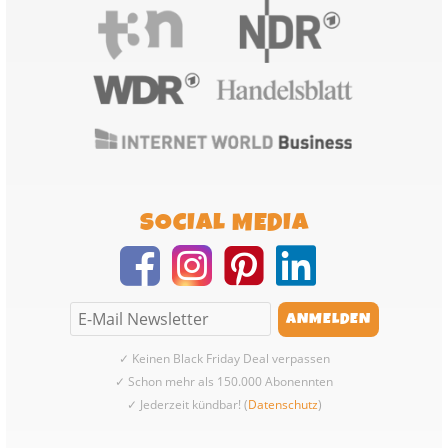
SOCIAL MEDIA
✓ Keinen Black Friday Deal verpassen
✓ Schon mehr als 150.000 Abonennten
✓ Jederzeit kündbar! (
Datenschutz
)