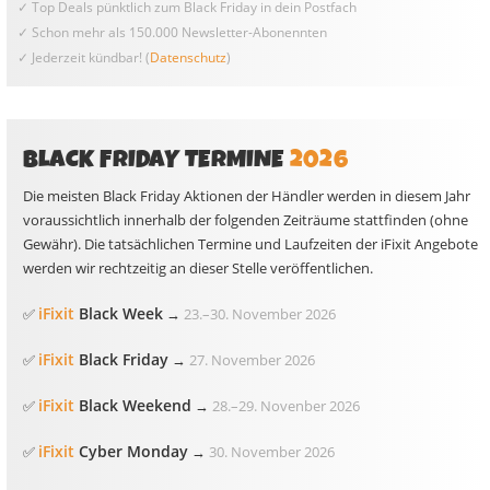
✓ Top Deals pünktlich zum Black Friday in dein Postfach
✓ Schon mehr als 150.000 Newsletter-Abonennten
✓ Jederzeit kündbar! (
Datenschutz
)
BLACK FRIDAY TERMINE
2026
Die meisten Black Friday Aktionen der Händler werden in diesem Jahr
voraussichtlich innerhalb der folgenden Zeiträume stattfinden (ohne
Gewähr). Die tatsächlichen Termine und Laufzeiten der iFixit Angebote
werden wir rechtzeitig an dieser Stelle veröffentlichen.
iFixit
Black Week
✅
→
23.
–
30. November 2026
iFixit
Black Friday
✅
→
27. November 2026
iFixit
Black Weekend
✅
→
28.
–
29. Novenber 2026
iFixit
Cyber Monday
✅
→
30. November 2026