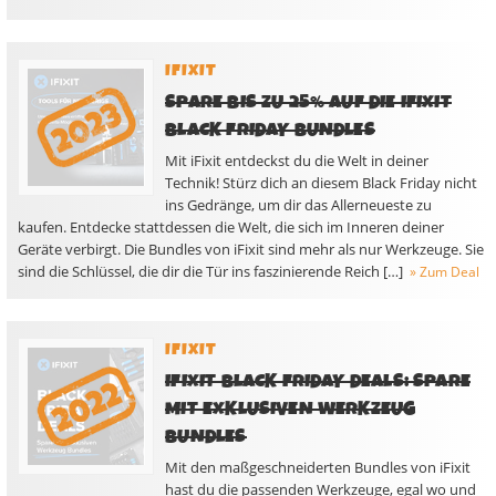
IFIXIT
SPARE BIS ZU 25% AUF DIE IFIXIT
BLACK FRIDAY BUNDLES
Mit iFixit entdeckst du die Welt in deiner
Technik! Stürz dich an diesem Black Friday nicht
ins Gedränge, um dir das Allerneueste zu
kaufen. Entdecke stattdessen die Welt, die sich im Inneren deiner
Geräte verbirgt. Die Bundles von iFixit sind mehr als nur Werkzeuge. Sie
sind die Schlüssel, die dir die Tür ins faszinierende Reich […]
» Zum Deal
IFIXIT
IFIXIT BLACK FRIDAY DEALS: SPARE
MIT EXKLUSIVEN WERKZEUG
BUNDLES
Mit den maßgeschneiderten Bundles von iFixit
hast du die passenden Werkzeuge, egal wo und