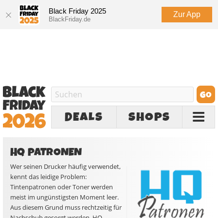
Black Friday 2025
Zur App
BlackFriday.de
DEALS
SHOPS
HQ PATRONEN
Wer seinen Drucker häufig verwendet,
kennt das leidige Problem:
Tintenpatronen oder Toner werden
meist im ungünstigsten Moment leer.
Aus diesem Grund muss rechtzeitig für
Nachschub gesorgt werden. HQ