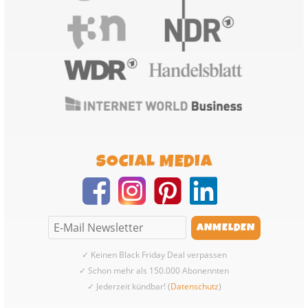
SOCIAL MEDIA
✓ Keinen Black Friday Deal verpassen
✓ Schon mehr als 150.000 Abonennten
✓ Jederzeit kündbar! (
Datenschutz
)