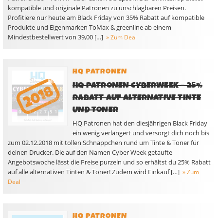
kompatible und originale Patronen zu unschlagbaren Preisen.
Profitiere nur heute am Black Friday von 35% Rabatt auf kompatible
Produkte und Eigenmarken ToMax & greenline ab einem
Mindestbestellwert von 39,00 […]
» Zum Deal
HQ PATRONEN
HQ PATRONEN CYBERWEEK – 25%
RABATT AUF ALTERNATIVE TINTE
UND TONER
HQ Patronen hat den diesjährigen Black Friday
ein wenig verlängert und versorgt dich noch bis
zum 02.12.2018 mit tollen Schnäppchen rund um Tinte & Toner für
deinen Drucker. Die auf den Namen Cyber Week getaufte
Angebotswoche lässt die Preise purzeln und so erhältst du 25% Rabatt
auf alle alternativen Tinten & Toner! Zudem wird Einkauf […]
» Zum
Deal
HQ PATRONEN