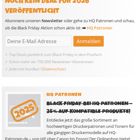
NOCH KEIN DEAL FÜR 2026
VERÖFFENTLICHT
Abonniere unseren
Newsletter
oder gehe zu HQ Patronen und schau,
ob die Black Friday Aktion schon aktiv ist:
➡️
HQ Patronen
✓ Top Deals pünktlich zum Black Friday in dein Postfach
✓ Schon mehr als 150.000 Newsletter-Abonennten
✓ Jederzeit kündbar! (
Datenschutz
)
HQ PATRONEN
BLACK FRIDAY BEI HQ PATRONEN –
35% AUF KOMPATIBLE PRODUKTE!
Entdecke jetzt das große Sortiment an
hochwertigen Druckerpatronen und Tonern für
alle gängigen Druckermodelle auf HQ-
Patronen.de – von HP über Canon bis Epson! Der Onlineshop bietet