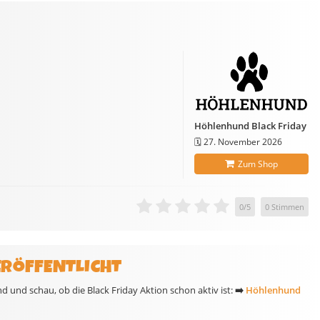
Höhlenhund Black Friday
🗓️
27. November 2026
Zum Shop
0
/
5
0
Stimmen
ERÖFFENTLICHT
und schau, ob die Black Friday Aktion schon aktiv ist:
➡️
Höhlenhund