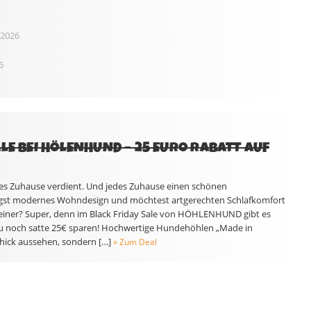
 2026
6
LE BEI HÖLENHUND – 25 EURO RABATT AUF
es Zuhause verdient. Und jedes Zuhause einen schönen
gst modernes Wohndesign und möchtest artgerechten Schlafkomfort
beiner? Super, denn im Black Friday Sale von HÖHLENHUND gibt es
u noch satte 25€ sparen! Hochwertige Hundehöhlen „Made in
chick aussehen, sondern […]
» Zum Deal