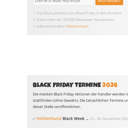
✓ Top Deals pünktlich zum Black Friday in dein Postfach
✓ Schon mehr als 150.000 Newsletter-Abonennten
✓ Jederzeit kündbar! (
Datenschutz
)
BLACK FRIDAY TERMINE
2026
Die meisten Black Friday Aktionen der Händler werden i
stattfinden (ohne Gewähr). Die tatsächlichen Termine 
dieser Stelle veröffentlichen.
Höhlenhund
Black Week
✅
→
23.
–
30. November 202