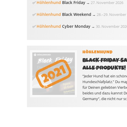
Höhlenhund
Black Friday
✅
→
27. November 2026
Höhlenhund
Black Weekend
✅
→
28.
–
29. Novenber
Höhlenhund
Cyber Monday
✅
→
30. November 202
HÖHLENHUND
BLACK FRIDAY SA
ALLE PRODUKTE!
“Jeder Hund hat ein schön
Hundeschlafplatz.” Du ma
für Deinen geliebten Vier
beides und dazu kannst D
Germany“, die nicht nur s