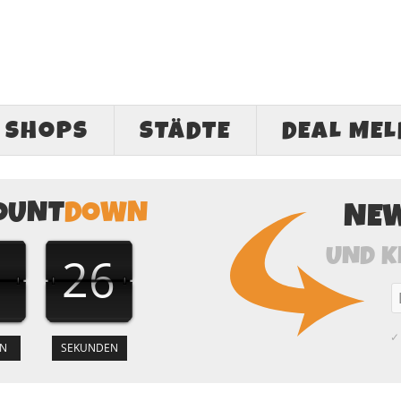
SHOPS
STÄDTE
DEAL ME
OUNT
DOWN
NE
UND K
25
✓ 