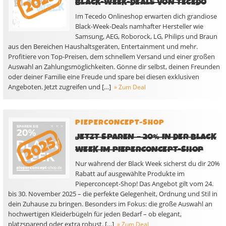
BLACK-WEEK-DEALS VON TECEDO
Im Tecedo Onlineshop erwarten dich grandiose
Black-Week-Deals namhafter Hersteller wie
Samsung, AEG, Roborock, LG, Philips und Braun
aus den Bereichen Haushaltsgeräten, Entertainment und mehr.
Profitiere von Top-Preisen, dem schnellem Versand und einer großen
Auswahl an Zahlungsmöglichkeiten. Gönne dir selbst, deinen Freunden
oder deiner Familie eine Freude und spare bei diesen exklusiven
Angeboten. Jetzt zugreifen und […]
» Zum Deal
PIEPERCONCEPT-SHOP
JETZT SPAREN – 20% IN DER BLACK
WEEK IM PIEPERCONCEPT-SHOP
Nur während der Black Week sicherst du dir 20%
Rabatt auf ausgewählte Produkte im
Pieperconcept-Shop! Das Angebot gilt vom 24.
bis 30. November 2025 – die perfekte Gelegenheit, Ordnung und Stil in
dein Zuhause zu bringen. Besonders im Fokus: die große Auswahl an
hochwertigen Kleiderbügeln für jeden Bedarf – ob elegant,
platzsparend oder extra robust. […]
» Zum Deal