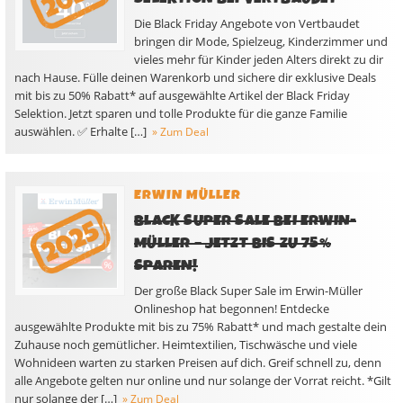
Die Black Friday Angebote von Vertbaudet
bringen dir Mode, Spielzeug, Kinderzimmer und
vieles mehr für Kinder jeden Alters direkt zu dir
nach Hause. Fülle deinen Warenkorb und sichere dir exklusive Deals
mit bis zu 50% Rabatt* auf ausgewählte Artikel der Black Friday
Selektion. Jetzt sparen und tolle Produkte für die ganze Familie
auswählen. ✅ Erhalte […]
» Zum Deal
ERWIN MÜLLER
BLACK SUPER SALE BEI ERWIN-
MÜLLER – JETZT BIS ZU 75%
SPAREN!
Der große Black Super Sale im Erwin-Müller
Onlineshop hat begonnen! Entdecke
ausgewählte Produkte mit bis zu 75% Rabatt* und mach gestalte dein
Zuhause noch gemütlicher. Heimtextilien, Tischwäsche und viele
Wohnideen warten zu starken Preisen auf dich. Greif schnell zu, denn
alle Angebote gelten nur online und nur solange der Vorrat reicht. *Gilt
nur solange der […]
» Zum Deal