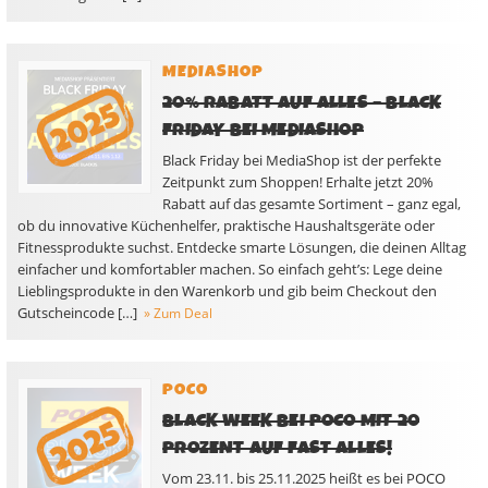
MEDIASHOP
20% RABATT AUF ALLES – BLACK
FRIDAY BEI MEDIASHOP
Black Friday bei MediaShop ist der perfekte
Zeitpunkt zum Shoppen! Erhalte jetzt 20%
Rabatt auf das gesamte Sortiment – ganz egal,
ob du innovative Küchenhelfer, praktische Haushaltsgeräte oder
Fitnessprodukte suchst. Entdecke smarte Lösungen, die deinen Alltag
einfacher und komfortabler machen. So einfach geht’s: Lege deine
Lieblingsprodukte in den Warenkorb und gib beim Checkout den
Gutscheincode […]
» Zum Deal
POCO
BLACK WEEK BEI POCO MIT 20
PROZENT AUF FAST ALLES!
Vom 23.11. bis 25.11.2025 heißt es bei POCO