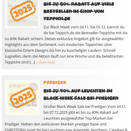
BIS ZU 60% RABATT AUF VIELE
BESTSELLER IM SHOP VON
TEPPICH.DE
Zur Black Week vom 24.11. bis 01.12. kannst du
dir bei Teppich.de die Bestseller-Teppiche mit bis
zu 60% Rabatt sichern. Dieses exklusive Angebot gilt für ausgewählte
Highlights aus dem Sortiment, von modernen Teppichen über
klassische Orient-Designs bis hin zu kuscheligen Läufern. Schnell
zugreifen, denn die Aktion läuft nur eine Woche und die beliebtesten
Teppiche sind […]
» Zum Deal
PREDIGER
BIS ZU 40% AUF LEUCHTEN IM
BLACK WEEK SALE BEI PREDIGER
Großer Black Week Sale bei Prediger: Vom 24.11.
bis 07.12.2025 gibt es bis zu 40% Rabatt auf
Leuchten ausgewählter Top-Marken bei
Prediger. Neben den exklusiven Marken prediger.base und
CHRISTOPH spart ihr bei Leuchten von Artemide, Northern, Catellani &