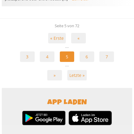
Seite 5 von 72
« Erste
«
...
3
4
5
6
7
...
»
Letzte »
APP LADEN