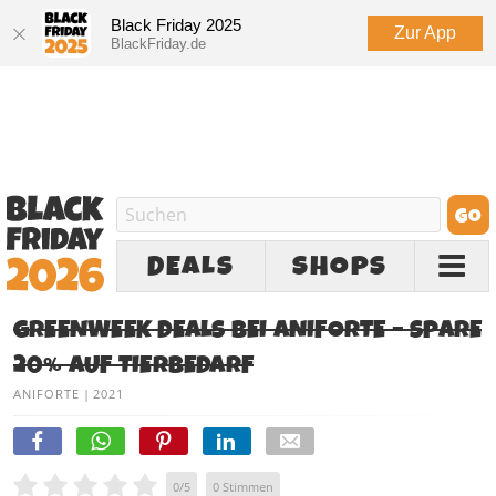
Black Friday 2025
Zur App
BlackFriday.de
DEALS
SHOPS
GREENWEEK DEALS BEI ANIFORTE – SPARE
20% AUF TIERBEDARF
ANIFORTE
|
2021
0
/
5
0
Stimmen