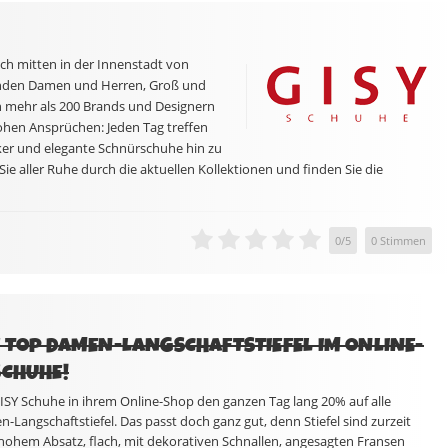
ich mitten in der Innenstadt von
inden Damen und Herren, Groß und
n mehr als 200 Brands und Designern
hohen Ansprüchen: Jeden Tag treffen
ker und elegante Schnürschuhe hin zu
ie aller Ruhe durch die aktuellen Kollektionen und finden Sie die
0
/
5
0
Stimmen
 TOP DAMEN-LANGSCHAFTSTIEFEL IM ONLINE-
SCHUHE!
SY Schuhe in ihrem Online-Shop den ganzen Tag lang 20% auf alle
n-Langschaftstiefel. Das passt doch ganz gut, denn Stiefel sind zurzeit
 hohem Absatz, flach, mit dekorativen Schnallen, angesagten Fransen