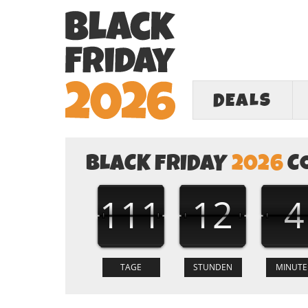
DEALS
BLACK FRIDAY
2026
C
111
12
4