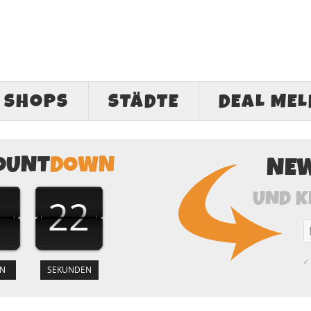
SHOPS
STÄDTE
DEAL ME
OUNT
DOWN
NE
UND K
21
✓ 