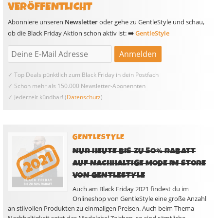
VERÖFFENTLICHT
Abonniere unseren
Newsletter
oder gehe zu GentleStyle und schau,
ob die Black Friday Aktion schon aktiv ist:
➡️
GentleStyle
✓ Top Deals pünktlich zum Black Friday in dein Postfach
✓ Schon mehr als 150.000 Newsletter-Abonennten
✓ Jederzeit kündbar! (
Datenschutz
)
GENTLESTYLE
NUR HEUTE BIS ZU 50% RABATT
AUF NACHHALTIGE MODE IM STORE
VON GENTLESTYLE
Auch am Black Friday 2021 findest du im
Onlineshop von GentleStyle eine große Anzahl
an stilvollen Produkten zu einmaligen Preisen. Auch beim Thema