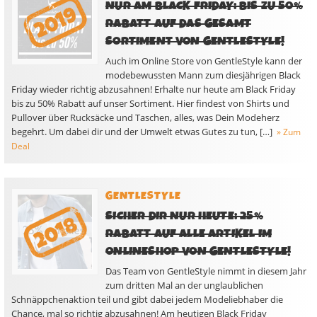
NUR AM BLACK FRIDAY: BIS ZU 50%
RABATT AUF DAS GESAMT
SORTIMENT VON GENTLESTYLE!
Auch im Online Store von GentleStyle kann der
modebewussten Mann zum diesjährigen Black
Friday wieder richtig abzusahnen! Erhalte nur heute am Black Friday
bis zu 50% Rabatt auf unser Sortiment. Hier findest von Shirts und
Pullover über Rucksäcke und Taschen, alles, was Dein Modeherz
begehrt. Um dabei dir und der Umwelt etwas Gutes zu tun, […]
» Zum
Deal
GENTLESTYLE
SICHER DIR NUR HEUTE: 25%
RABATT AUF ALLE ARTIKEL IM
ONLINESHOP VON GENTLESTYLE!
Das Team von GentleStyle nimmt in diesem Jahr
zum dritten Mal an der unglaublichen
Schnäppchenaktion teil und gibt dabei jedem Modeliebhaber die
Chance, mal so richtig abzusahnen! Am heutigen Black Friday