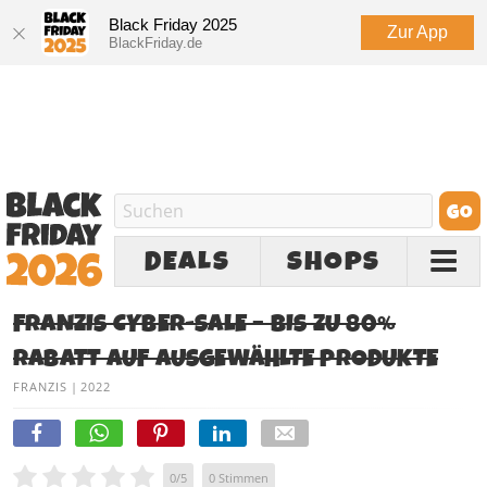
Black Friday 2025
Zur App
BlackFriday.de
DEALS
SHOPS
FRANZIS CYBER-SALE – BIS ZU 80%
RABATT AUF AUSGEWÄHLTE PRODUKTE
FRANZIS
|
2022
0
/
5
0
Stimmen