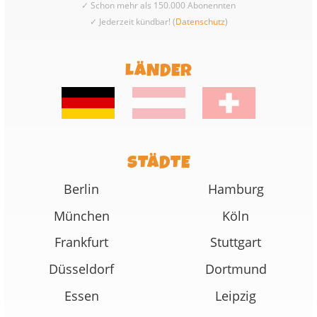
✓ Schon mehr als 150.000 Abonennten
✓ Jederzeit kündbar! (
Datenschutz
)
LÄNDER
STÄDTE
Berlin
Hamburg
München
Köln
Frankfurt
Stuttgart
Düsseldorf
Dortmund
Essen
Leipzig